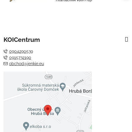
KOICentrum
0904290539
0915732190
obchod@jenkie.eu
Externý obsah je blokovaný
Voľbami súkromia
Prajete si načítať externý obsah?
Povoliť tentokrát