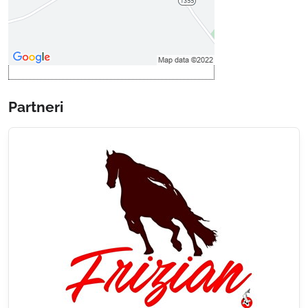
Povoliť a zapamätať - súhlas s
druhom cookie: Funkčné
Otvoriť obsah v novom okne
Partneri