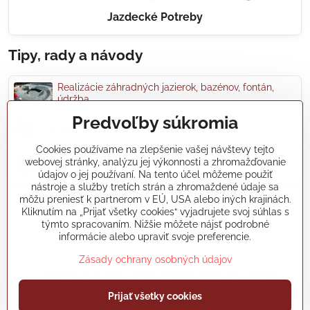
Jazdecké Potreby
Tipy, rady a návody
Realizácie záhradných jazierok, bazénov, fontán,
údržba...
Predvoľby súkromia
Články a blogy
Cookies používame na zlepšenie vašej návštevy tejto
webovej stránky, analýzu jej výkonnosti a zhromažďovanie
Rady a návody
údajov o jej používaní. Na tento účel môžeme použiť
nástroje a služby tretích strán a zhromaždené údaje sa
môžu preniesť k partnerom v EÚ, USA alebo iných krajinách.
koikapre/?ref=hl
Kliknutím na „Prijať všetky cookies“ vyjadrujete svoj súhlas s
týmto spracovaním. Nižšie môžete nájsť podrobné
informácie alebo upraviť svoje preferencie.
Zásady ochrany osobných údajov
©
2026
Copyright
Predvoľby súkromia
Zásady ochrany osobných údajov
Vytvorené pomocou:
BiznisWeb.sk
Prijať všetky cookies