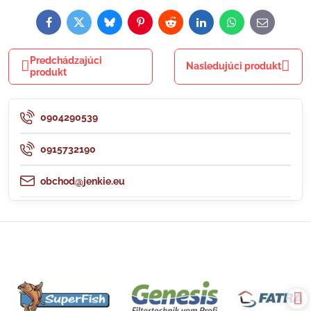
Facebook
Twitter
Bluesky
Pinterest
Reddit
LinkedIn
WhatsApp
E-
mail
Predchádzajúci
Nasledujúci produkt
produkt
0904290539
0915732190
obchod@jenkie.eu