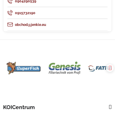
0904290539
0915732190
obchod@jenkie.eu
KOICentrum