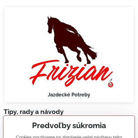
Jazdecké Potreby
Tipy, rady a návody
Predvoľby súkromia
Realizácie záhradných jazierok, bazénov, fontán,
údržba...
Cookies používame na zlepšenie vašej návštevy tejto