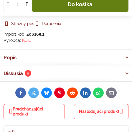
Do košíka
Strážny pes
Doručenia
Import kód:
406165.2
Výrobca:
KOIC
Popis
Diskusia
0
Facebook
Twitter
Bluesky
Pinterest
Reddit
LinkedIn
WhatsApp
E-
mail
Predchádzajúci
Nasledujúci produkt
produkt