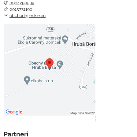
0904290539
0915732190
obchod@jenkie.eu
Externý obsah je blokovaný
Voľbami súkromia
Prajete si načítať externý obsah?
Povoliť tentokrát
Povoliť a zapamätať - súhlas s
druhom cookie: Funkčné
Otvoriť obsah v novom okne
Partneri