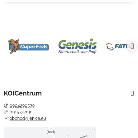
KOICentrum
0904290539
0915732190
obchod@jenkie.eu