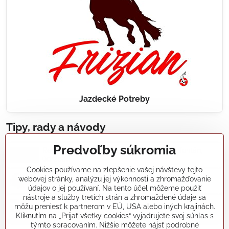
Jazdecké Potreby
Tipy, rady a návody
Predvoľby súkromia
Realizácie záhradných jazierok, bazénov, fontán,
údržba...
Cookies používame na zlepšenie vašej návštevy tejto
webovej stránky, analýzu jej výkonnosti a zhromažďovanie
Články a blogy
údajov o jej používaní. Na tento účel môžeme použiť
nástroje a služby tretích strán a zhromaždené údaje sa
môžu preniesť k partnerom v EÚ, USA alebo iných krajinách.
Rady a návody
Kliknutím na „Prijať všetky cookies“ vyjadrujete svoj súhlas s
týmto spracovaním. Nižšie môžete nájsť podrobné