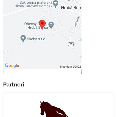
Externý obsah je blokovaný
Voľbami súkromia
Prajete si načítať externý obsah?
Povoliť tentokrát
Povoliť a zapamätať - súhlas s
druhom cookie: Funkčné
Otvoriť obsah v novom okne
Partneri