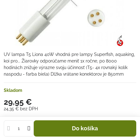
UV lampa T5 Liona 40W vhodná pre lampy Superfish, aquaking,
koi pro... Žiarovky odporúčame meniť 1x ročne, po 8000
hodinách znižuje výrazne svoju účinnosť (T5- 4x rovnaký kolík
naspodu - farba biela) Dlžka vrátane konektorov je 850mm
Skladom
29,95 €
24,35 €
bez DPH
Do košíka