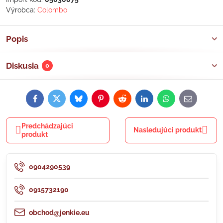
Výrobca:
Colombo
Popis
Diskusia
0
Facebook
Twitter
Bluesky
Pinterest
Reddit
LinkedIn
WhatsApp
E-
mail
Predchádzajúci
Nasledujúci produkt
produkt
0904290539
0915732190
obchod@jenkie.eu