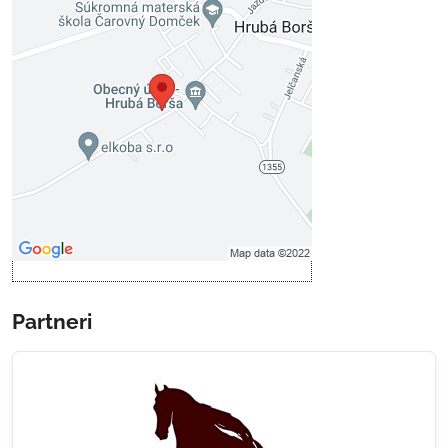
Externý obsah je blokovaný
Voľbami súkromia
Prajete si načítať externý obsah?
Povoliť tentokrát
Povoliť a zapamätať - súhlas s
druhom cookie: Funkčné
Otvoriť obsah v novom okne
Partneri