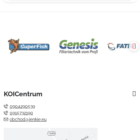
KOICentrum
0904290539
0915732190
obchod@jenkie.eu