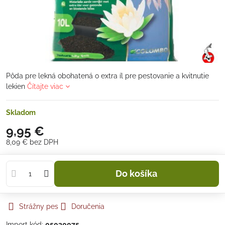
Pôda pre lekná obohatená o extra íl pre pestovanie a kvitnutie
lekien
Čítajte viac
Skladom
9,95 €
8,09 €
bez DPH
Do košíka
Strážny pes
Doručenia
Import kód:
05030075