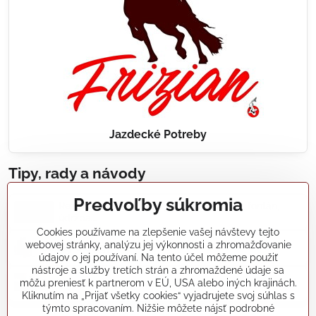
Jazdecké Potreby
Tipy, rady a návody
Predvoľby súkromia
Realizácie záhradných jazierok, bazénov, fontán,
údržba...
Cookies používame na zlepšenie vašej návštevy tejto
webovej stránky, analýzu jej výkonnosti a zhromažďovanie
Články a blogy
údajov o jej používaní. Na tento účel môžeme použiť
nástroje a služby tretích strán a zhromaždené údaje sa
môžu preniesť k partnerom v EÚ, USA alebo iných krajinách.
Rady a návody
Kliknutím na „Prijať všetky cookies“ vyjadrujete svoj súhlas s
týmto spracovaním. Nižšie môžete nájsť podrobné