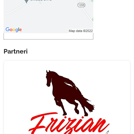
Povoliť a zapamätať - súhlas s
druhom cookie: Funkčné
Otvoriť obsah v novom okne
Partneri