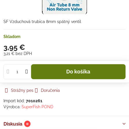
SF Vzduchová trubica 8mm spätný ventil
Skladom
3,95 €
3,21 €
bez DPH
Do košíka
Strážny pes
Doručenia
Import kód:
7010261
Výrobca:
SuperFish POND
Diskusia
0