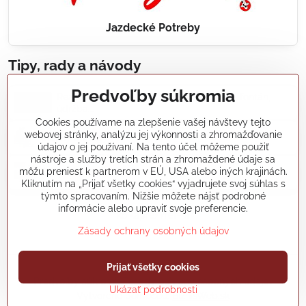
Jazdecké Potreby
Tipy, rady a návody
Predvoľby súkromia
Realizácie záhradných jazierok, bazénov, fontán,
údržba...
Cookies používame na zlepšenie vašej návštevy tejto
webovej stránky, analýzu jej výkonnosti a zhromažďovanie
Články a blogy
údajov o jej používaní. Na tento účel môžeme použiť
nástroje a služby tretích strán a zhromaždené údaje sa
môžu preniesť k partnerom v EÚ, USA alebo iných krajinách.
Rady a návody
Kliknutím na „Prijať všetky cookies“ vyjadrujete svoj súhlas s
týmto spracovaním. Nižšie môžete nájsť podrobné
informácie alebo upraviť svoje preferencie.
koikapre/?ref=hl
Zásady ochrany osobných údajov
Prijať všetky cookies
©
2026
Copyright
Predvoľby súkromia
Zásady ochrany osobných údajov
Ukázať podrobnosti
Vytvorené pomocou:
BiznisWeb.sk