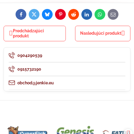
Facebook
Twitter
Bluesky
Pinterest
Reddit
LinkedIn
WhatsApp
E-
mail
Predchádzajúci
Nasledujúci produkt
produkt
0904290539
0915732190
obchod@jenkie.eu