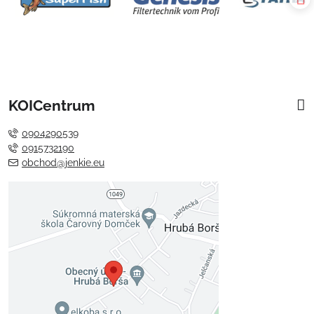
KOICentrum
0904290539
0915732190
obchod@jenkie.eu
Externý obsah je blokovaný
Voľbami súkromia
Prajete si načítať externý obsah?
Povoliť tentokrát