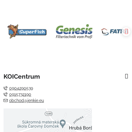
KOICentrum
0904290539
0915732190
obchod@jenkie.eu
Externý obsah je blokovaný