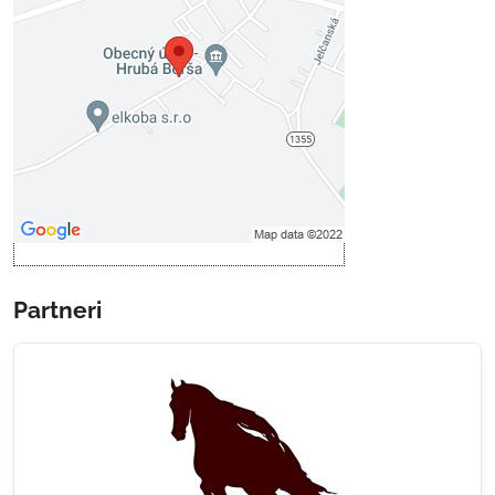
Voľbami súkromia
Prajete si načítať externý obsah?
Povoliť tentokrát
Povoliť a zapamätať - súhlas s
druhom cookie: Funkčné
Otvoriť obsah v novom okne
Partneri