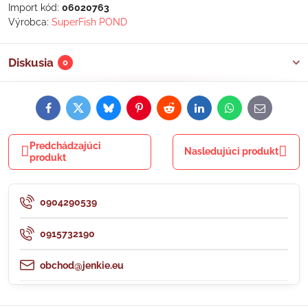
Import kód:
06020763
Výrobca:
SuperFish POND
Diskusia
0
Facebook
Twitter
Bluesky
Pinterest
Reddit
LinkedIn
WhatsApp
E-
mail
Predchádzajúci
Nasledujúci produkt
produkt
0904290539
0915732190
obchod@jenkie.eu