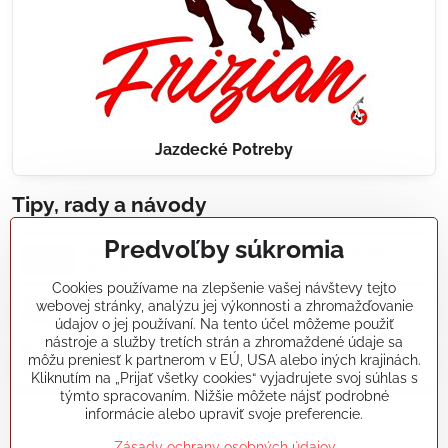
Jazdecké Potreby
Tipy, rady a návody
Predvoľby súkromia
Realizácie záhradných jazierok, bazénov, fontán,
údržba...
Cookies používame na zlepšenie vašej návštevy tejto
webovej stránky, analýzu jej výkonnosti a zhromažďovanie
Články a blogy
údajov o jej používaní. Na tento účel môžeme použiť
nástroje a služby tretích strán a zhromaždené údaje sa
môžu preniesť k partnerom v EÚ, USA alebo iných krajinách.
Rady a návody
Kliknutím na „Prijať všetky cookies“ vyjadrujete svoj súhlas s
týmto spracovaním. Nižšie môžete nájsť podrobné
informácie alebo upraviť svoje preferencie.
koikapre/?ref=hl
Zásady ochrany osobných údajov