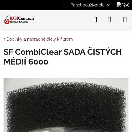
Panel používateľa
Doplnky a náhradné diely k filtrom
SF CombiClear SADA ČISTÝCH
MÉDIÍ 6000