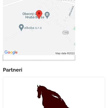
Voľbami súkromia
Prajete si načítať externý obsah?
Povoliť tentokrát
Povoliť a zapamätať - súhlas s
druhom cookie: Funkčné
Otvoriť obsah v novom okne
Partneri