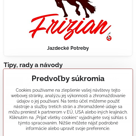
Jazdecké Potreby
Tipy, rady a návody
Predvoľby súkromia
Realizácie záhradných jazierok, bazénov, fontán,
údržba...
Cookies používame na zlepšenie vašej návštevy tejto
webovej stránky, analýzu jej výkonnosti a zhromažďovanie
Články a blogy
údajov o jej používaní. Na tento účel môžeme použiť
nástroje a služby tretích strán a zhromaždené údaje sa
môžu preniesť k partnerom v EÚ, USA alebo iných krajinách.
Rady a návody
Kliknutím na „Prijať všetky cookies“ vyjadrujete svoj súhlas s
týmto spracovaním. Nižšie môžete nájsť podrobné
informácie alebo upraviť svoje preferencie.
koikapre/?ref=hl