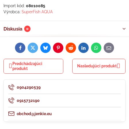
Import kód:
08010085
Výrobca:
SuperFish AQUA
Diskusia
0
Facebook
Twitter
Bluesky
Pinterest
Reddit
LinkedIn
WhatsApp
E-
mail
Predchádzajúci
Nasledujúci produkt
produkt
0904290539
0915732190
obchod@jenkie.eu