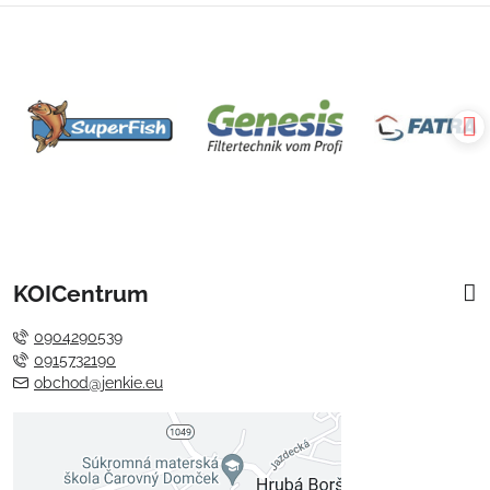
KOICentrum
0904290539
0915732190
obchod@jenkie.eu
Externý obsah je blokovaný