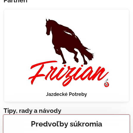
Partneri
Jazdecké Potreby
Tipy, rady a návody
Predvoľby súkromia
Realizácie záhradných jazierok, bazénov, fontán,
údržba...