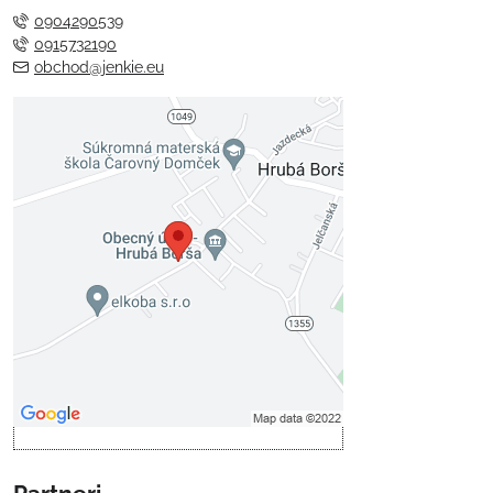
0904290539
0915732190
obchod@jenkie.eu
Externý obsah je blokovaný
Voľbami súkromia
Prajete si načítať externý obsah?
Povoliť tentokrát
Povoliť a zapamätať - súhlas s
druhom cookie: Funkčné
Otvoriť obsah v novom okne