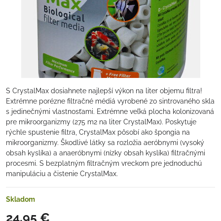
S CrystalMax dosiahnete najlepší výkon na liter objemu filtra!
Extrémne porézne filtračné médiá vyrobené zo sintrovaného skla
s jedinečnými vlastnosťami. Extrémne veľká plocha kolonizovaná
pre mikroorganizmy (275 m2 na liter CrystalMax). Poskytuje
rýchle spustenie filtra, CrystalMax pôsobí ako špongia na
mikroorganizmy. Škodlivé látky sa rozložia aeróbnymi (vysoký
obsah kyslíka) a anaeróbnymi (nízky obsah kyslíka) filtračnými
procesmi. S bezplatným filtračným vreckom pre jednoduchú
manipuláciu a čistenie CrystalMax.
Skladom
24,95 €