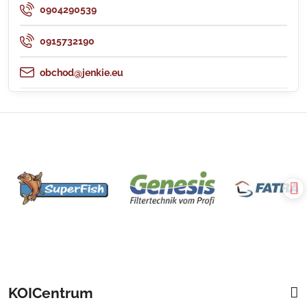
0904290539
0915732190
obchod@jenkie.eu
KOICentrum