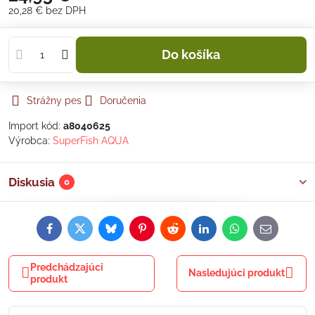
20,28 €
bez DPH
Do košíka
Strážny pes
Doručenia
Import kód:
a8040625
Výrobca:
SuperFish AQUA
Diskusia
0
Facebook
Twitter
Bluesky
Pinterest
Reddit
LinkedIn
WhatsApp
E-
mail
Predchádzajúci
Nasledujúci produkt
produkt