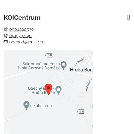
KOICentrum
0904290539
0915732190
obchod@jenkie.eu
Externý obsah je blokovaný
Voľbami súkromia
Prajete si načítať externý obsah?
Povoliť tentokrát
Povoliť a zapamätať - súhlas s
druhom cookie: Funkčné
Otvoriť obsah v novom okne