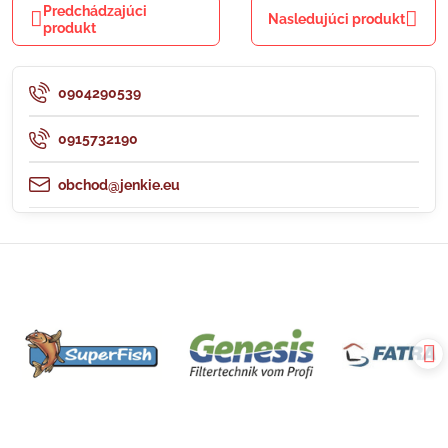
Predchádzajúci
Nasledujúci produkt
produkt
0904290539
0915732190
obchod@jenkie.eu