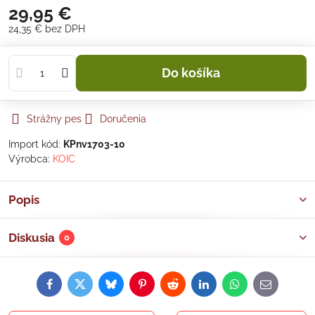
29,95 €
24,35 €
bez DPH
Do košíka
Strážny pes
Doručenia
Import kód:
KPnv1703-10
Výrobca:
KOIC
Popis
Diskusia
0
Facebook
Twitter
Bluesky
Pinterest
Reddit
LinkedIn
WhatsApp
E-
mail