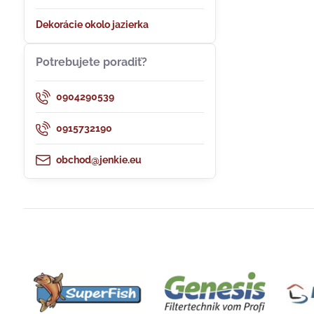
Dekorácie okolo jazierka
Potrebujete poradiť?
0904290539
0915732190
obchod@jenkie.eu