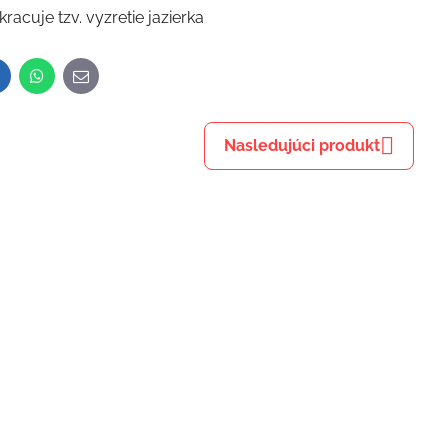
acuje tzv. vyzretie jazierka
inkedIn
WhatsApp
E-
mail
Nasledujúci produkt