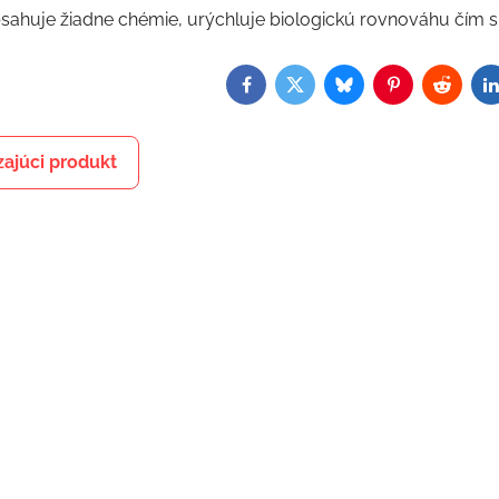
sahuje žiadne chémie, urýchluje biologickú rovnováhu čím skr
Facebook
Twitter
Bluesky
Pinterest
Reddit
L
ajúci produkt