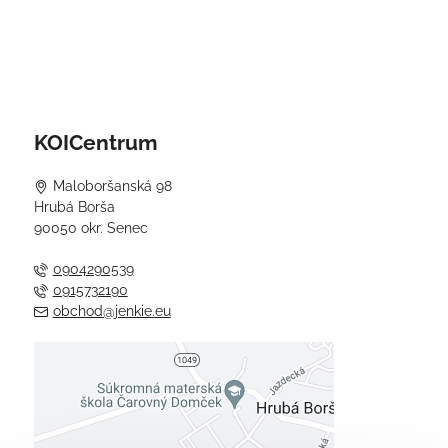
KOICentrum
Maloboršanská 98
Hrubá Borša
90050 okr. Senec
0904290539
0915732190
obchod@jenkie.eu
Externý obsah je blokovaný
Voľbami súkromia