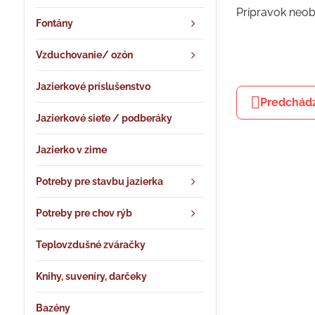
Prípravok neob
Fontány
Vzduchovanie/ ozón
Jazierkové príslušenstvo
Predchádz
Jazierkové sieťe / podberáky
Jazierko v zime
Potreby pre stavbu jazierka
Potreby pre chov rýb
Teplovzdušné zváračky
Knihy, suveníry, darčeky
Bazény