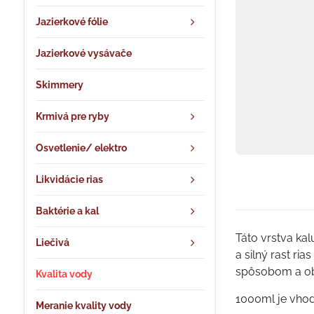
Jazierkové fólie
Jazierkové vysávače
Skimmery
Krmivá pre ryby
Osvetlenie/ elektro
Likvidácie rias
Baktérie a kal
Táto vrstva ka
Liečivá
a silný rast ri
spôsobom a obsa
Kvalita vody
1000ml je vhod
Meranie kvality vody