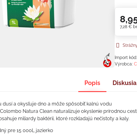
8,9
7,28 €
b
Strážn
Import kód
Výrobca:
C
Popis
Diskusia
lu dusí a okysľuje dno a môže spôsobiť kalnú vodu
as Colombo Natura Clean naturalizuje okyslenie prírodnou ces
huje miliardy baktérií, ktoré rozkladajú nečistoty a kaly.
ný pre 15 000L jazierko