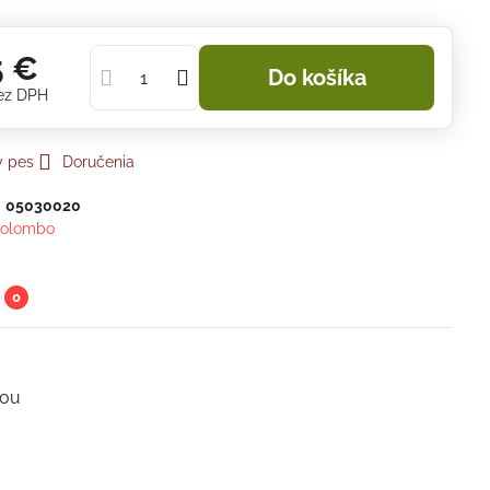
5 €
Do košíka
ez DPH
y pes
Doručenia
:
05030020
olombo
0
tou