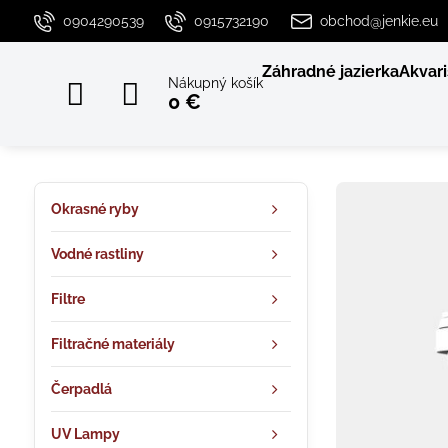
0904290539
0915732190
obchod@jenkie.eu
Záhradné jazierka
Akvari
Nákupný košík
0 €
Okrasné ryby
Vodné rastliny
Filtre
Filtračné materiály
Čerpadlá
UV Lampy