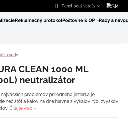
Panel používateľa
lizácie
Reklamačný protokol
Poštovné & OP
Rady a návo
alita vody
URA CLEAN 1000 ML
00L) neutralizátor
najväčších problémov prírodného jazierka je
e nečistôt a kalov na dne hlavne z výkalov rýb, zvyškov
istov.
Čítajte viac