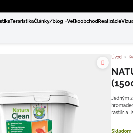
stika
Teraristika
Články/blog
Veľkoobchod
Realizácie
Vizua
Úvod
Kv
NAT
(150
Jedným z 
hromadeni
rastlín a l
Skladom