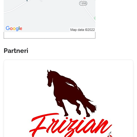
Povoliť a zapamätať - súhlas s
druhom cookie: Funkčné
Otvoriť obsah v novom okne
Partneri