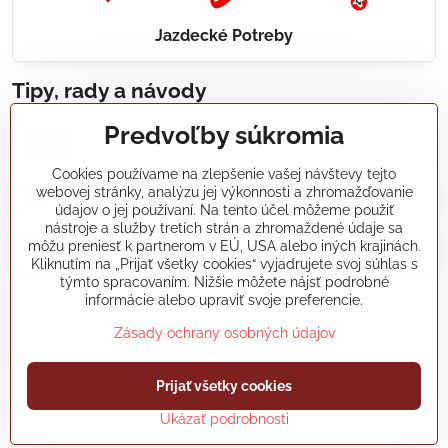
Jazdecké Potreby
Tipy, rady a návody
Predvoľby súkromia
Realizácie záhradných jazierok, bazénov, fontán,
údržba...
Cookies používame na zlepšenie vašej návštevy tejto
webovej stránky, analýzu jej výkonnosti a zhromažďovanie
Články a blogy
údajov o jej používaní. Na tento účel môžeme použiť
nástroje a služby tretích strán a zhromaždené údaje sa
môžu preniesť k partnerom v EÚ, USA alebo iných krajinách.
Rady a návody
Kliknutím na „Prijať všetky cookies“ vyjadrujete svoj súhlas s
týmto spracovaním. Nižšie môžete nájsť podrobné
informácie alebo upraviť svoje preferencie.
koikapre/?ref=hl
Zásady ochrany osobných údajov
©
2026
Copyright
Prijať všetky cookies
Predvoľby súkromia
Zásady ochrany osobných údajov
Ukázať podrobnosti
Vytvorené pomocou:
BiznisWeb.sk