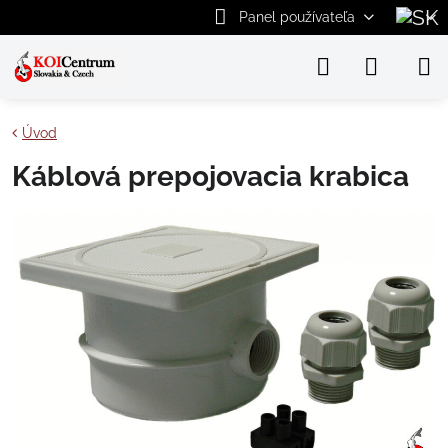
Panel používateľa
Úvod
Káblová prepojovacia krabica