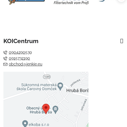
KOICentrum
0904290539
0915732190
obchod@jenkie.eu
Externý obsah je blokovaný
Voľbami súkromia
Prajete si načítať externý obsah?
Povoliť tentokrát