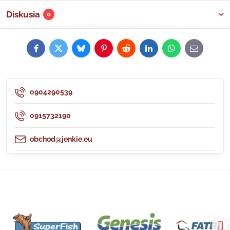
Diskusia
0
Facebook
Twitter
Bluesky
Pinterest
Reddit
LinkedIn
WhatsApp
E-
mail
0904290539
0915732190
obchod@jenkie.eu