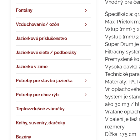
Vhodný pre čer
Fontány
Špecifikácia: 
Max. Prietok m
Vzduchovanie/ ozón
Vstup (mm) 3 x
Výstup (mm) 3 
Jazierkové príslušenstvo
Super Drum je 
Filtračný syst
Jazierkové sieťe / podberáky
Premyslené kon
Vysoká dávka ži
Jazierko v zime
Technické para
Potreby pre stavbu jazierka
Materiály: PA,
Vr. oplachovéh
Potreby pre chov rýb
Systém je štan
ako 30 m3 / h!
Teplovzdušné zváračky
Vrátane oplac
V balení je ti
Knihy, suveníry, darčeky
rozmery
Dĺžka: 175 cm
Bazény