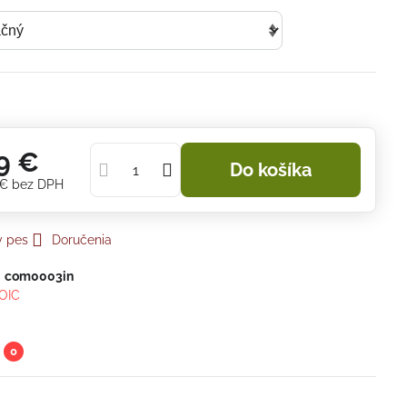
9 €
Do košíka
 €
bez DPH
y pes
Doručenia
:
com0003in
OIC
0