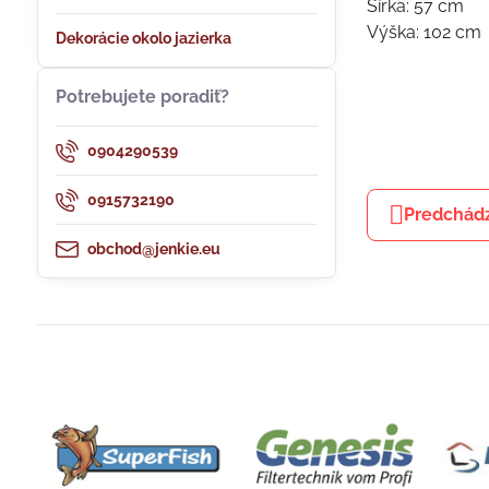
Šírka: 57 cm
Výška: 102 cm
Dekorácie okolo jazierka
Potrebujete poradiť?
0904290539
0915732190
Predchádz
obchod@jenkie.eu