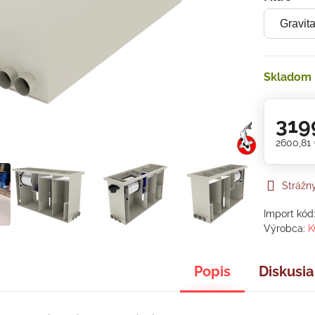
Skladom
319
2600,81
Strážn
Import kód
Výrobca:
K
Popis
Diskusia