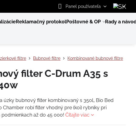
Panel používateľa
lizácie
Reklamačný protokol
Poštovné & OP
Rady a návo
zierkové filtre
Bubnové filtre
Kombinované bubnové filtre
ový filter C-Drum A35 s
40w
a úzky bubnový filter kombinovaný s 350L Bio Bed
 Chamber robí filter vhodný pre (koi) rybníky pri
 podmienkach až do 45 000!
Čítajte viac