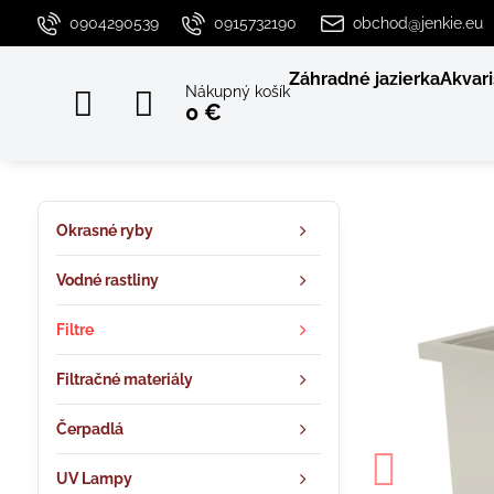
0904290539
0915732190
obchod@jenkie.eu
Záhradné jazierka
Akvari
Nákupný košík
0 €
Okrasné ryby
Vodné rastliny
Filtre
Filtračné materiály
Čerpadlá
UV Lampy