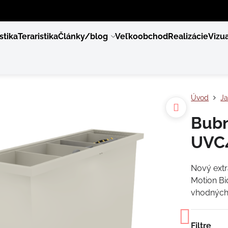
stika
Teraristika
Články/blog
Veľkoobchod
Realizácie
Vizua
Úvod
Ja
Bubn
UVC
Nový extr
Motion Bio
vhodných
Filtre