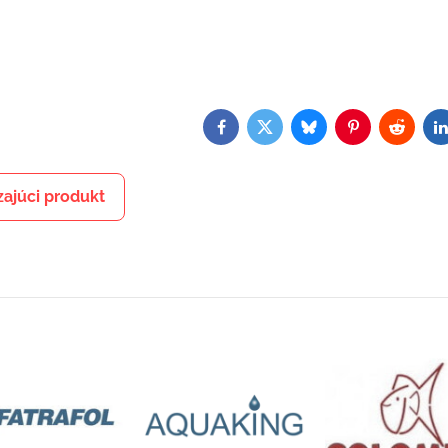
Facebook
Twitter
Bluesky
Pinterest
Reddit
L
ajúci produkt