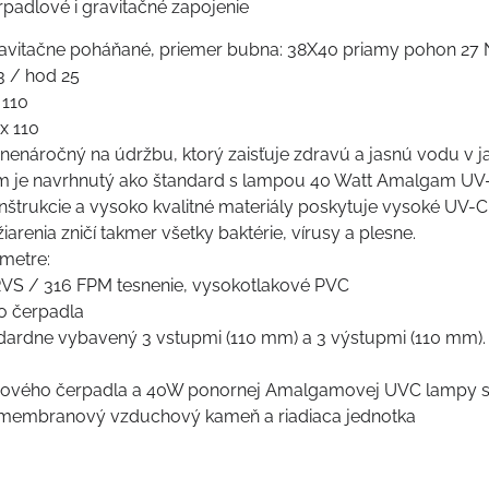
padlové i gravitačné zapojenie
gravitačne poháňané, priemer bubna: 38X40 priamy pohon 27
3 / hod 25
 110
x 110
nenáročný na údržbu, ktorý zaisťuje zdravú a jasnú vodu v ja
ém je navrhnutý ako štandard s lampou 40 Watt Amalgam UV
štrukcie a vysoko kvalitné materiály poskytuje vysoké UV-C 
arenia zničí takmer všetky baktérie, vírusy a plesne.
metre:
 RVS / 316 FPM tesnenie, vysokotlakové PVC
o čerpadla
dardne vybavený 3 vstupmi (110 mm) a 3 výstupmi (110 mm)
hového čerpadla a 40W ponornej Amalgamovej UVC lampy s
ež membranový vzduchový kameň a riadiaca jednotka