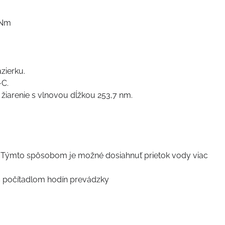
 Nm
zierku.
-C.
žiarenie s vlnovou dĺžkou 253,7 nm.
. Týmto spôsobom je možné dosiahnuť prietok vody viac
 počítadlom hodín prevádzky