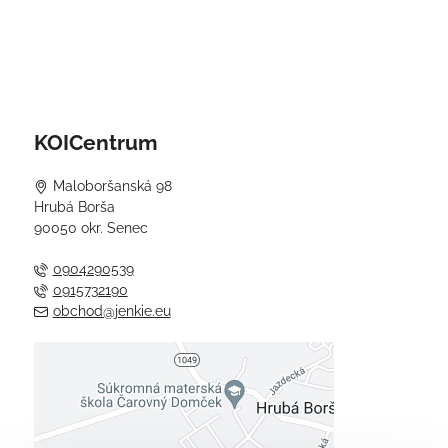
KOICentrum
Maloboršanská 98
Hrubá Borša
90050 okr. Senec
0904290539
0915732190
obchod@jenkie.eu
Externý obsah je blokovaný
Voľbami súkromia