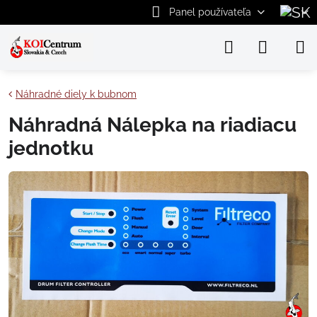
Panel používateľa
Náhradné diely k bubnom
Náhradná Nálepka na riadiacu
jednotku