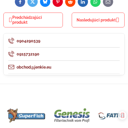
Facebook
Twitter
Bluesky
Pinterest
Reddit
LinkedIn
WhatsApp
E-
mail
Predchádzajúci
Nasledujúci produkt
produkt
0904290539
0915732190
obchod@jenkie.eu