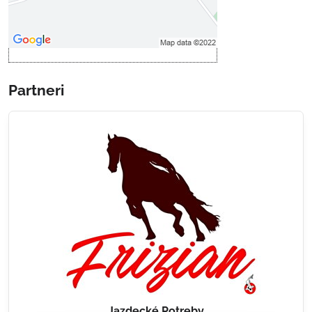
Otvoriť obsah v novom okne
Partneri
Jazdecké Potreby