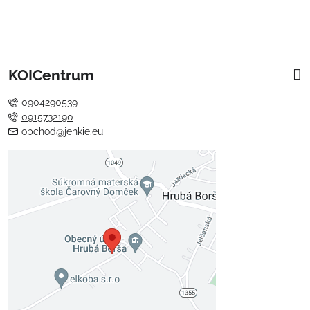
KOICentrum
0904290539
0915732190
obchod@jenkie.eu
Externý obsah je blokovaný
Voľbami súkromia
Prajete si načítať externý obsah?
Povoliť tentokrát
Povoliť a zapamätať - súhlas s
druhom cookie: Funkčné