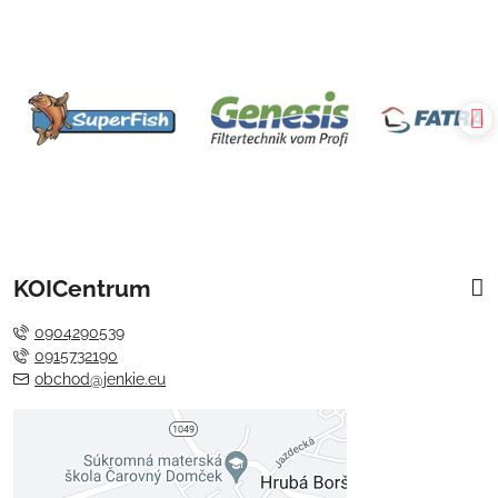
KOICentrum
0904290539
0915732190
obchod@jenkie.eu
Externý obsah je blokovaný