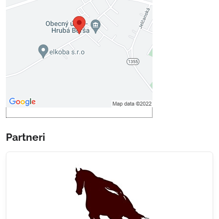
Voľbami súkromia
Prajete si načítať externý obsah?
Povoliť tentokrát
Povoliť a zapamätať - súhlas s
druhom cookie: Funkčné
Otvoriť obsah v novom okne
Partneri