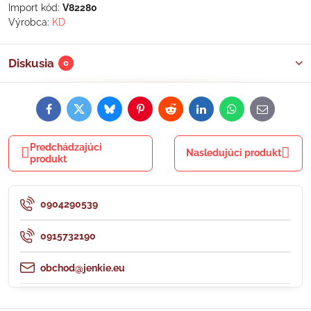
Import kód:
V82280
Výrobca:
KD
Diskusia
0
Facebook
Twitter
Bluesky
Pinterest
Reddit
LinkedIn
WhatsApp
E-
mail
Predchádzajúci
Nasledujúci produkt
produkt
0904290539
0915732190
obchod@jenkie.eu