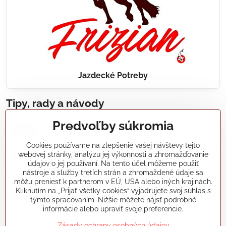
Jazdecké Potreby
Tipy, rady a návody
Predvoľby súkromia
Realizácie záhradných jazierok, bazénov, fontán,
údržba...
Cookies používame na zlepšenie vašej návštevy tejto
webovej stránky, analýzu jej výkonnosti a zhromažďovanie
Články a blogy
údajov o jej používaní. Na tento účel môžeme použiť
nástroje a služby tretích strán a zhromaždené údaje sa
môžu preniesť k partnerom v EÚ, USA alebo iných krajinách.
Rady a návody
Kliknutím na „Prijať všetky cookies“ vyjadrujete svoj súhlas s
týmto spracovaním. Nižšie môžete nájsť podrobné
informácie alebo upraviť svoje preferencie.
koikapre/?ref=hl
Zásady ochrany osobných údajov