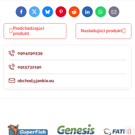
Facebook
Twitter
Bluesky
Pinterest
Reddit
LinkedIn
WhatsApp
E-
mail
Predchádzajúci
Nasledujúci produkt
produkt
0904290539
0915732190
obchod@jenkie.eu