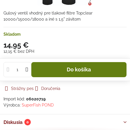
Gulový ventil vhodný pre tlakové filtre Topclear
10000/15000/18000 a iné s 1,5" závitom
Skladom
14,95 €
12,15 €
bez DPH
Do košíka
Strážny pes
Doručenia
Import kód:
06020719
Výrobca:
SuperFish POND
Diskusia
0