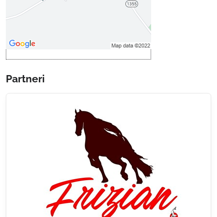
Povoliť a zapamätať - súhlas s
druhom cookie: Funkčné
Otvoriť obsah v novom okne
Partneri