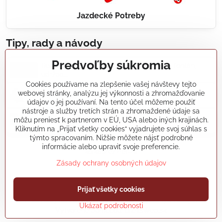
Jazdecké Potreby
Tipy, rady a návody
Predvoľby súkromia
Realizácie záhradných jazierok, bazénov, fontán,
údržba...
Cookies používame na zlepšenie vašej návštevy tejto
webovej stránky, analýzu jej výkonnosti a zhromažďovanie
Články a blogy
údajov o jej používaní. Na tento účel môžeme použiť
nástroje a služby tretích strán a zhromaždené údaje sa
môžu preniesť k partnerom v EÚ, USA alebo iných krajinách.
Rady a návody
Kliknutím na „Prijať všetky cookies“ vyjadrujete svoj súhlas s
týmto spracovaním. Nižšie môžete nájsť podrobné
informácie alebo upraviť svoje preferencie.
koikapre/?ref=hl
Zásady ochrany osobných údajov
Prijať všetky cookies
©
2026
Copyright
Predvoľby súkromia
Zásady ochrany osobných údajov
Ukázať podrobnosti
Vytvorené pomocou:
BiznisWeb.sk