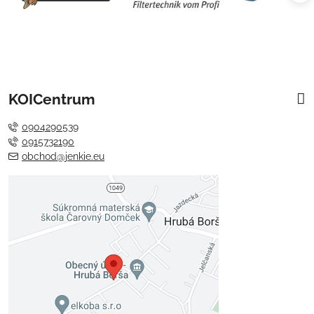
KOICentrum
0904290539
0915732190
obchod@jenkie.eu
Externý obsah je blokovaný
Voľbami súkromia
Prajete si načítať externý obsah?
Povoliť tentokrát