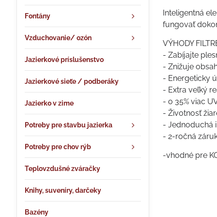
Inteligentná el
Fontány
fungovať doko
Vzduchovanie/ ozón
VÝHODY FILTR
- Zabíjajte ples
Jazierkové príslušenstvo
- Znižuje obsah
- Energeticky 
Jazierkové sieťe / podberáky
- Extra veľký r
- o 35% viac 
Jazierko v zime
- Životnosť žia
- Jednoduchá in
Potreby pre stavbu jazierka
- 2-ročná záru
Potreby pre chov rýb
-vhodné pre KO
Teplovzdušné zváračky
Knihy, suveníry, darčeky
Bazény