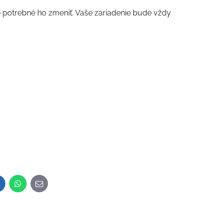
je potrebné ho zmeniť. Vaše zariadenie bude vždy
inkedIn
WhatsApp
E-
mail