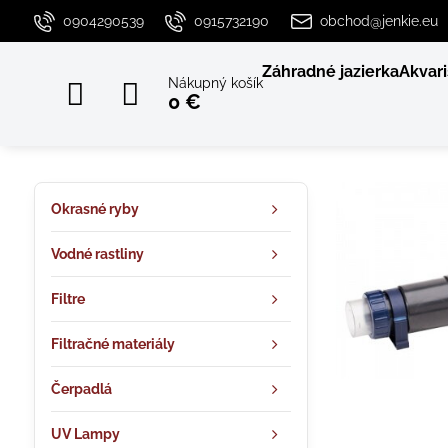
0904290539
0915732190
obchod@jenkie.eu
Záhradné jazierka
Akvari
Nákupný košík
0 €
Okrasné ryby
Vodné rastliny
Filtre
Filtračné materiály
Čerpadlá
UV Lampy