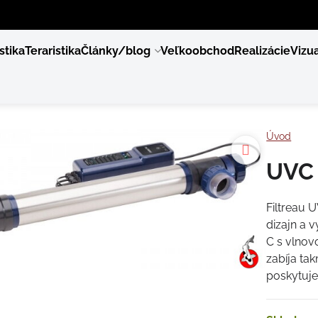
stika
Teraristika
Články/blog
Veľkoobchod
Realizácie
Vizua
Úvod
UVC 
Filtreau U
dizajn a 
C s vlnov
zabíja ta
poskytuje