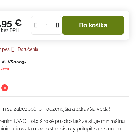
,95 €
Do košíka
€
bez DPH
y pes
Doručenia
:
VUVS0003-
clear
0
čím sa zabezpečí prirodzenejšia a zdravšia voda!
ením UV-C. Toto široké puzdro tiež zaisťuje minimálnu
 minimalizovala možnosť nečistoty prilepiť sa k stenám.