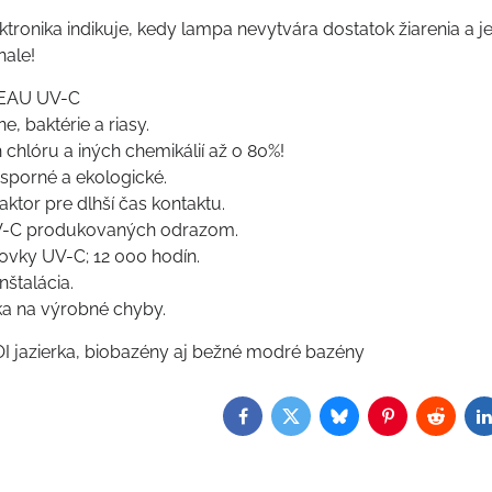
ektronika indikuje, kedy lampa nevytvára dostatok žiarenia a 
nale!
EAU UV-C
ne, baktérie a riasy.
 chlóru a iných chemikálií až o 80%!
úsporné a ekologické.
eaktor pre dlhší čas kontaktu.
UV-C produkovaných odrazom.
rovky UV-C; 12 000 hodín.
štalácia.
ka na výrobné chyby.
I jazierka, biobazény aj bežné modré bazény
Facebook
Twitter
Bluesky
Pinterest
Reddit
L