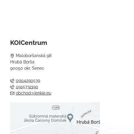
KOICentrum
Maloboršanská 98
Hrubá Borša
90050 okr. Senec
0904290539
0915732190
obchod@jenkie.eu
Externý obsah je blokovaný
Voľbami súkromia