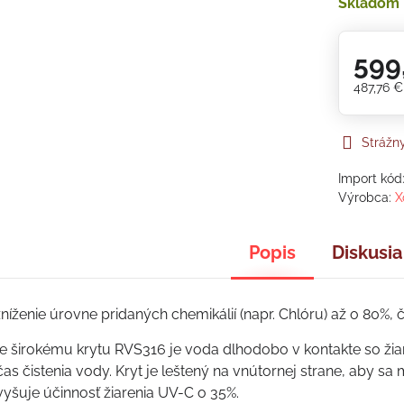
Skladom
599
487,76 
Strážn
Import kód
Výrobca:
X
Popis
Diskusia
íženie úrovne pridaných chemikálií (napr. Chlóru) až o 80%, 
 širokému krytu RVS316 je voda dlhodobo v kontakte so žiar
čas čistenia vody. Kryt je leštený na vnútornej strane, aby sa
vyšuje účinnosť žiarenia UV-C o 35%.