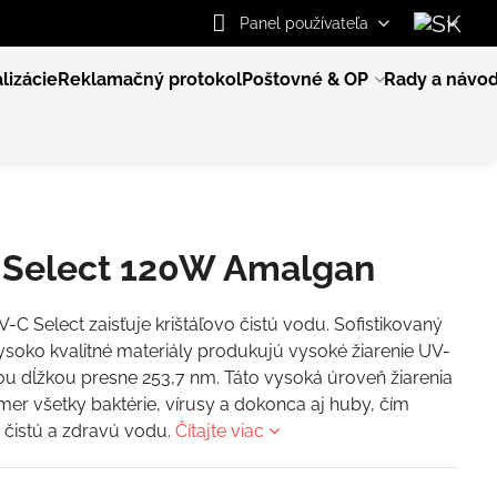
Panel používateľa
lizácie
Reklamačný protokol
Poštovné & OP
Rady a návo
Select 120W Amalgan
V-C Select zaisťuje krištáľovo čistú vodu. Sofistikovaný
vysoko kvalitné materiály produkujú vysoké žiarenie UV-
ou dĺžkou presne 253,7 nm. Táto vysoká úroveň žiarenia
kmer všetky baktérie, vírusy a dokonca aj huby, čím
 čistú a zdravú vodu.
Čítajte viac