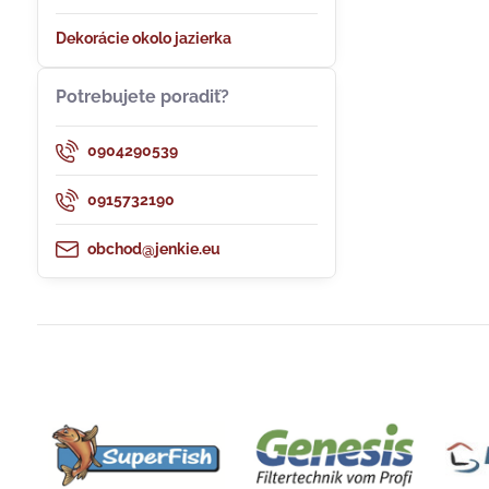
Dekorácie okolo jazierka
Potrebujete poradiť?
0904290539
0915732190
obchod@jenkie.eu