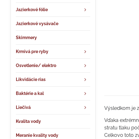
Jazierkové fólie
Jazierkové vysávače
Skimmery
Krmivá pre ryby
Osvetlenie/ elektro
Likvidácie rias
Baktérie a kal
Liečivá
Výsledkom je zn
Vďaka extrémne
Kvalita vody
stratu tlaku po
Celkovo toto z
Meranie kvality vody