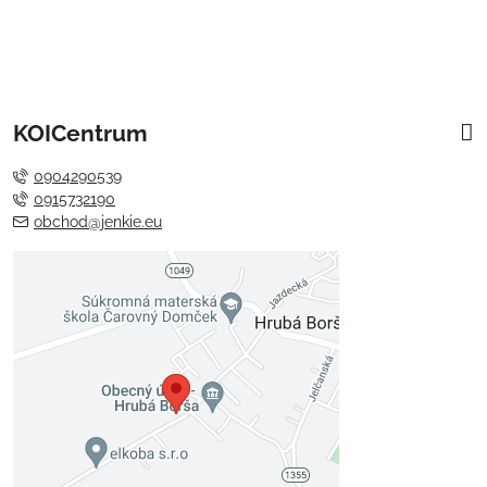
KOICentrum
0904290539
0915732190
obchod@jenkie.eu
Externý obsah je blokovaný
Voľbami súkromia
Prajete si načítať externý obsah?
Povoliť tentokrát
Povoliť a zapamätať - súhlas s