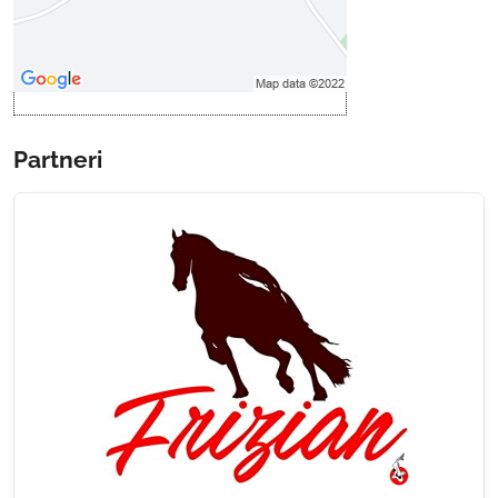
druhom cookie: Funkčné
Otvoriť obsah v novom okne
Partneri