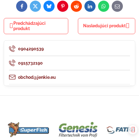
Facebook
Twitter
Bluesky
Pinterest
Reddit
LinkedIn
WhatsApp
E-
mail
Predchádzajúci
Nasledujúci produkt
produkt
0904290539
0915732190
obchod@jenkie.eu