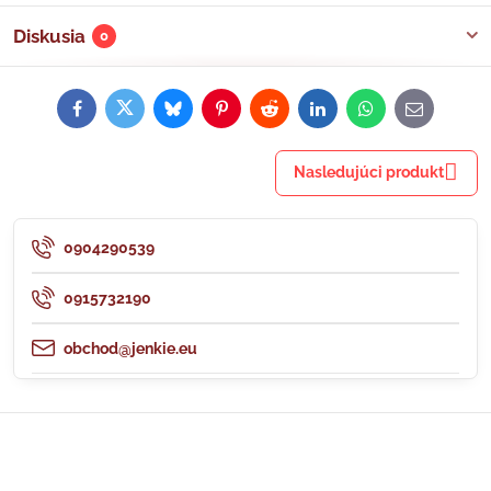
Diskusia
0
Facebook
Twitter
Bluesky
Pinterest
Reddit
LinkedIn
WhatsApp
E-
mail
Nasledujúci produkt
0904290539
0915732190
obchod@jenkie.eu