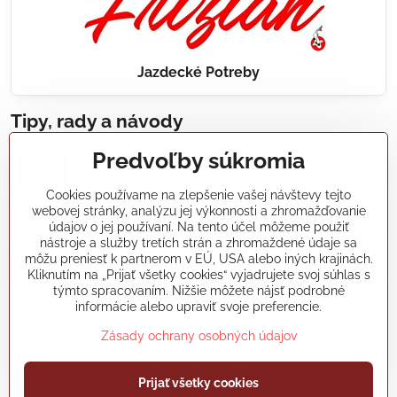
Jazdecké Potreby
Tipy, rady a návody
Predvoľby súkromia
Realizácie záhradných jazierok, bazénov, fontán,
údržba...
Cookies používame na zlepšenie vašej návštevy tejto
webovej stránky, analýzu jej výkonnosti a zhromažďovanie
Články a blogy
údajov o jej používaní. Na tento účel môžeme použiť
nástroje a služby tretích strán a zhromaždené údaje sa
môžu preniesť k partnerom v EÚ, USA alebo iných krajinách.
Rady a návody
Kliknutím na „Prijať všetky cookies“ vyjadrujete svoj súhlas s
týmto spracovaním. Nižšie môžete nájsť podrobné
informácie alebo upraviť svoje preferencie.
koikapre/?ref=hl
Zásady ochrany osobných údajov
Prijať všetky cookies
©
2026
Copyright