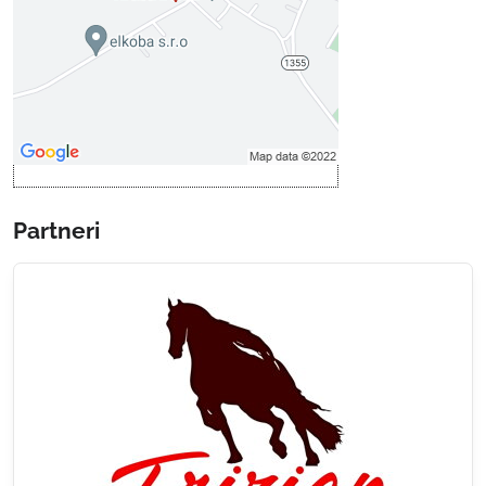
Povoliť tentokrát
Povoliť a zapamätať - súhlas s
druhom cookie: Funkčné
Otvoriť obsah v novom okne
Partneri