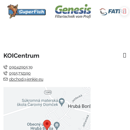
KOICentrum
0904290539
0915732190
obchod@jenkie.eu
Externý obsah je blokovaný
Voľbami súkromia
Prajete si načítať externý obsah?