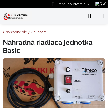
Panel používateľa
Náhradné diely k bubnom
Náhradná riadiaca jednotka
Basic