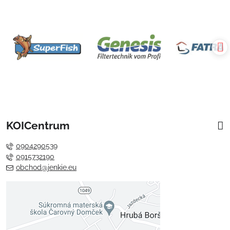
KOICentrum
0904290539
0915732190
obchod@jenkie.eu
Externý obsah je blokovaný
Voľbami súkromia