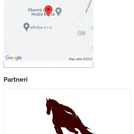
Prajete si načítať externý obsah?
Povoliť tentokrát
Povoliť a zapamätať - súhlas s
druhom cookie: Funkčné
Otvoriť obsah v novom okne
Partneri