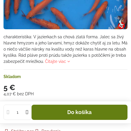
charakteristika: V jazierkach sa chová zlatá forma. Jalec sa živý
hlavne hmyzom a jeho larvami, hmyz dokáže chytiť aj za letu. Má
o niečo väčšie nároky na kvalitu vody než karas hlavne na obsah
kyslíka. Rád pláve proti prúdu takže jazierka s potôčikmi je treba
zabezpečiť mriežkou.
Čítajte viac
Skladom
5 €
4,07 €
bez DPH
Do košíka