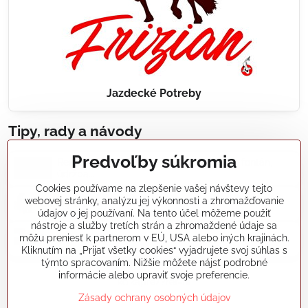
Jazdecké Potreby
Tipy, rady a návody
Predvoľby súkromia
Realizácie záhradných jazierok, bazénov, fontán,
údržba...
Cookies používame na zlepšenie vašej návštevy tejto
webovej stránky, analýzu jej výkonnosti a zhromažďovanie
Články a blogy
údajov o jej používaní. Na tento účel môžeme použiť
nástroje a služby tretích strán a zhromaždené údaje sa
môžu preniesť k partnerom v EÚ, USA alebo iných krajinách.
Rady a návody
Kliknutím na „Prijať všetky cookies“ vyjadrujete svoj súhlas s
týmto spracovaním. Nižšie môžete nájsť podrobné
informácie alebo upraviť svoje preferencie.
koikapre/?ref=hl
Zásady ochrany osobných údajov