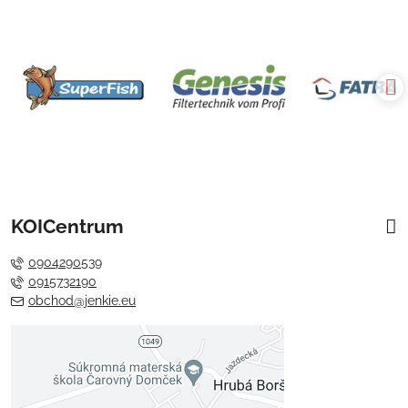
KOICentrum
0904290539
0915732190
obchod@jenkie.eu
Externý obsah je blokovaný
Voľbami súkromia