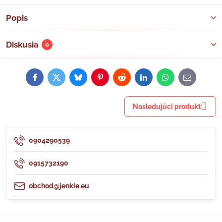
Popis
Diskusia
0
Facebook
Twitter
Bluesky
Pinterest
Reddit
LinkedIn
WhatsApp
E-
mail
Nasledujúci produkt
0904290539
0915732190
obchod@jenkie.eu