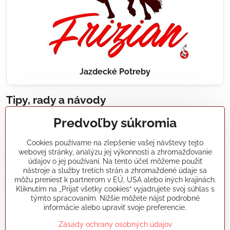
Jazdecké Potreby
Tipy, rady a návody
Predvoľby súkromia
Realizácie záhradných jazierok, bazénov, fontán,
údržba...
Cookies používame na zlepšenie vašej návštevy tejto
webovej stránky, analýzu jej výkonnosti a zhromažďovanie
Články a blogy
údajov o jej používaní. Na tento účel môžeme použiť
nástroje a služby tretích strán a zhromaždené údaje sa
môžu preniesť k partnerom v EÚ, USA alebo iných krajinách.
Rady a návody
Kliknutím na „Prijať všetky cookies“ vyjadrujete svoj súhlas s
týmto spracovaním. Nižšie môžete nájsť podrobné
informácie alebo upraviť svoje preferencie.
koikapre/?ref=hl
Zásady ochrany osobných údajov