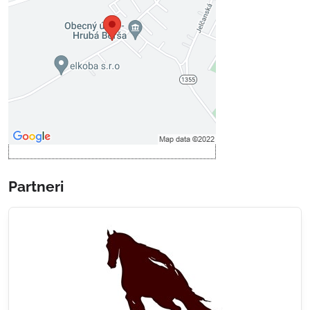
Prajete si načítať externý obsah?
Povoliť tentokrát
Povoliť a zapamätať - súhlas s
druhom cookie: Funkčné
Otvoriť obsah v novom okne
Partneri