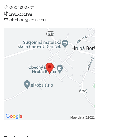
0904290539
0915732190
obchod@jenkie.eu
Externý obsah je blokovaný
Voľbami súkromia
Prajete si načítať externý obsah?
Povoliť tentokrát
Povoliť a zapamätať - súhlas s
druhom cookie: Funkčné
Otvoriť obsah v novom okne