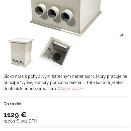
Biokomora s pohyblivým filtračným materialom, ktorý pracuje na
princípe "výrivej komory pomocou baktérií". Táto komora je ako
doplnok k bubnovému filtru.
Čítajte viac
Do 10 dní
1129 €
917,89 €
bez DPH