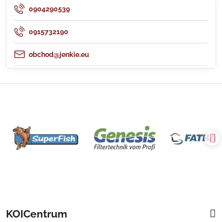
0904290539
0915732190
obchod@jenkie.eu
KOICentrum