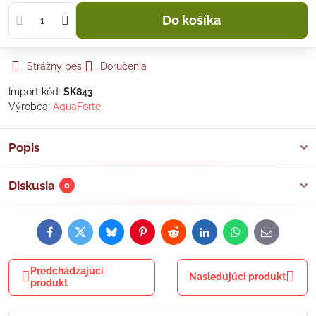
Do košíka
Strážny pes
Doručenia
Import kód:
SK843
Výrobca:
AquaForte
Popis
Diskusia
0
Facebook
Twitter
Bluesky
Pinterest
Reddit
LinkedIn
WhatsApp
E-
mail
Predchádzajúci
Nasledujúci produkt
produkt