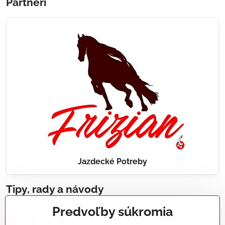
Partneri
Jazdecké Potreby
Tipy, rady a návody
Predvoľby súkromia
Realizácie záhradných jazierok, bazénov, fontán,
údržba...