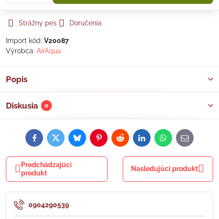
Strážny pes
Doručenia
Import kód:
V20087
Výrobca:
AirAqua
Popis
Diskusia
0
Facebook
Twitter
Bluesky
Pinterest
Reddit
LinkedIn
WhatsApp
E-
mail
Predchádzajúci
Nasledujúci produkt
produkt
0904290539