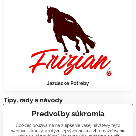
Jazdecké Potreby
Tipy, rady a návody
Predvoľby súkromia
Realizácie záhradných jazierok, bazénov, fontán,
údržba...
Cookies používame na zlepšenie vašej návštevy tejto
webovej stránky, analýzu jej výkonnosti a zhromažďovanie
Články a blogy