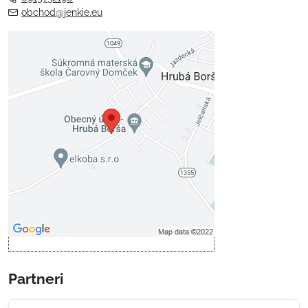
obchod@jenkie.eu
Externý obsah je blokovaný
Voľbami súkromia
Prajete si načítať externý obsah?
Povoliť tentokrát
Povoliť a zapamätať - súhlas s
druhom cookie: Funkčné
Otvoriť obsah v novom okne
Partneri