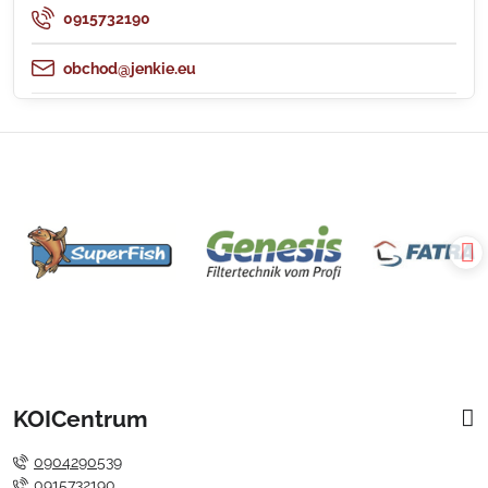
0915732190
obchod@jenkie.eu
KOICentrum
0904290539
0915732190