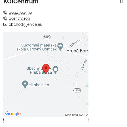
KOICentrum
0904290539
0915732190
obchod@jenkie.eu
Externý obsah je blokovaný
Voľbami súkromia
Prajete si načítať externý obsah?
Povoliť tentokrát
Povoliť a zapamätať - súhlas s
druhom cookie: Funkčné
Otvoriť obsah v novom okne