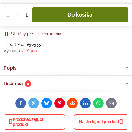
Do košíka
Strážny pes
Doručenia
Import kód:
V50555
Výrobca:
AirAqua
Popis
Diskusia
0
Facebook
Twitter
Bluesky
Pinterest
Reddit
LinkedIn
WhatsApp
E-
mail
Predchádzajúci
Nasledujúci produkt
produkt