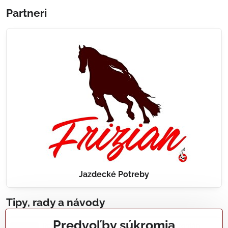
Partneri
Jazdecké Potreby
Tipy, rady a návody
Predvoľby súkromia
Realizácie záhradných jazierok, bazénov, fontán,