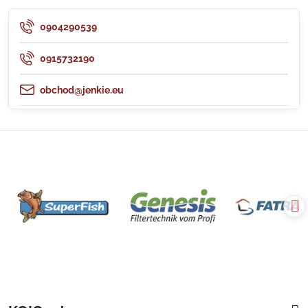
0904290539
0915732190
obchod@jenkie.eu