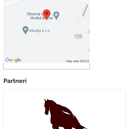
Voľbami súkromia
Prajete si načítať externý obsah?
Povoliť tentokrát
Povoliť a zapamätať - súhlas s
druhom cookie: Funkčné
Otvoriť obsah v novom okne
Partneri