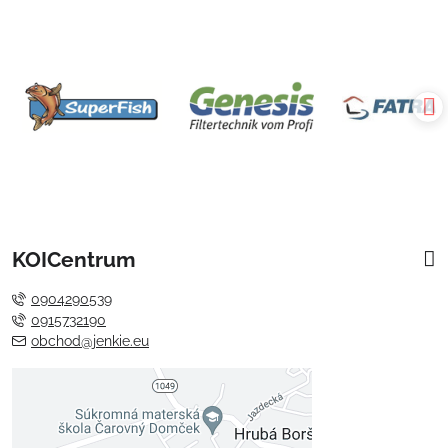
KOICentrum
0904290539
0915732190
obchod@jenkie.eu
Externý obsah je blokovaný