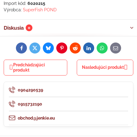
Import kód:
6020215
Výrobca:
SuperFish POND
Diskusia
0
Facebook
Twitter
Bluesky
Pinterest
Reddit
LinkedIn
WhatsApp
E-
mail
Predchádzajúci
Nasledujúci produkt
produkt
0904290539
0915732190
obchod@jenkie.eu