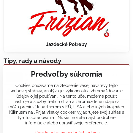
Jazdecké Potreby
Tipy, rady a návody
Predvoľby súkromia
Realizácie záhradných jazierok, bazénov, fontán,
údržba...
Cookies používame na zlepšenie vašej návštevy tejto
webovej stránky, analýzu jej výkonnosti a zhromažďovanie
Články a blogy
údajov o jej používaní. Na tento účel môžeme použiť
nástroje a služby tretích strán a zhromaždené údaje sa
môžu preniesť k partnerom v EÚ, USA alebo iných krajinách.
Rady a návody
Kliknutím na „Prijať všetky cookies“ vyjadrujete svoj súhlas s
týmto spracovaním. Nižšie môžete nájsť podrobné
informácie alebo upraviť svoje preferencie.
koikapre/?ref=hl
Zásady ochrany osobných údajov