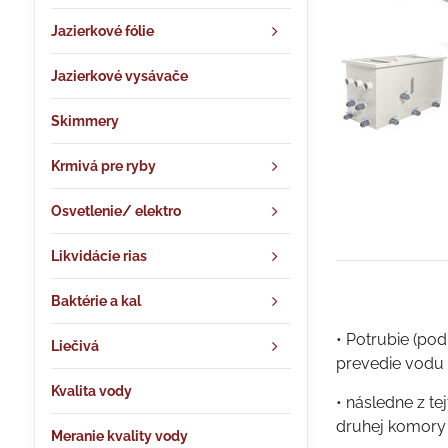
Jazierkové fólie
Jazierkové vysávače
Skimmery
Krmivá pre ryby
Osvetlenie/ elektro
Likvidácie rias
Baktérie a kal
• Potrubie (pod
Liečivá
prevedie vodu 
Kvalita vody
• následne z t
druhej komory 
Meranie kvality vody