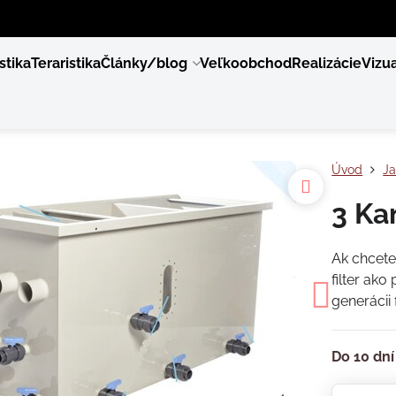
stika
Teraristika
Články/blog
Veľkoobchod
Realizácie
Vizua
Úvod
Ja
3 Ka
Ak chcete 
filter ako
generácii
Do 10 dní