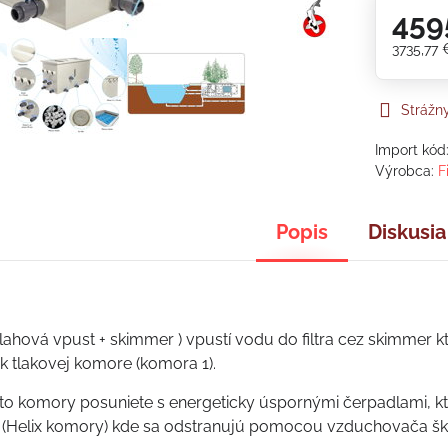
459
3735,77
Strážn
Import kód
Výrobca:
F
Popis
Diskusia
lahová vpust + skimmer ) vpustí vodu do filtra cez skimmer kt
k tlakovej komore (komora 1).
ejto komory posuniete s energeticky úspornými čerpadlami, kt
(Helix komory) kde sa odstranujú pomocou vzduchovača ško