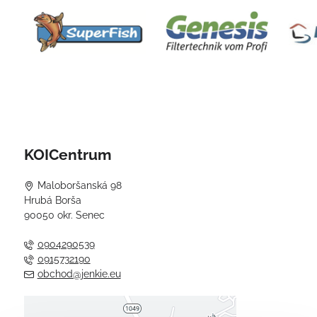
KOICentrum
Maloboršanská 98
Hrubá Borša
90050 okr. Senec
0904290539
0915732190
obchod@jenkie.eu