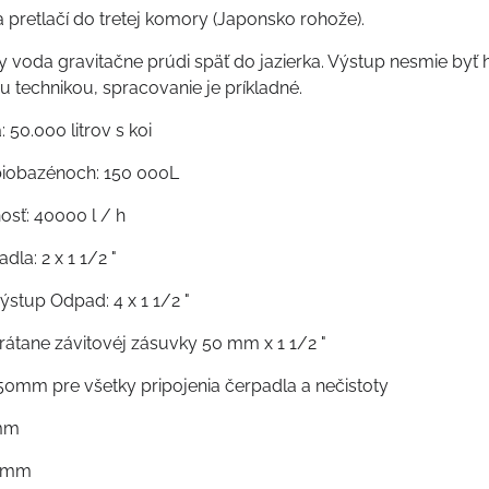
a pretlačí do tretej komory (Japonsko rohože).
ry voda gravitačne prúdi späť do jazierka. Výstup nesmie by
 technikou, spracovanie je príkladné.
: 50.000 litrov s koi
 biobazénoch: 150 000L
osť: 40000 l / h
dla: 2 x 1 1/2 "
Výstup Odpad: 4 x 1 1/2 "
Vrátane závitovéj zásuvky 50 mm x 1 1/2 "
50mm pre všetky pripojenia čerpadla a nečistoty
 mm
0 mm