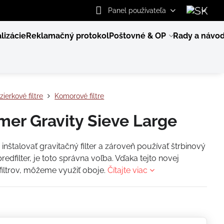
Panel používateľa
lizácie
Reklamačný protokol
Poštovné & OP
Rady a návo
zierkové filtre
Komorové filtre
mer Gravity Sieve Large
inštalovať gravitačný filter a zároveň používať štrbinový
 predfilter, je toto správna voľba. Vďaka tejto novej
 filtrov, môžeme využiť oboje.
Čítajte viac