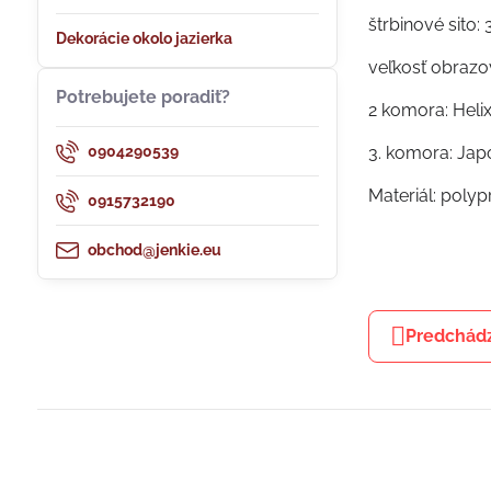
štrbinové sito
Dekorácie okolo jazierka
veľkosť obrazo
Potrebujete poradiť?
2 komora: Heli
0904290539
3. komora: Jap
Materiál: poly
0915732190
obchod@jenkie.eu
Predchádz