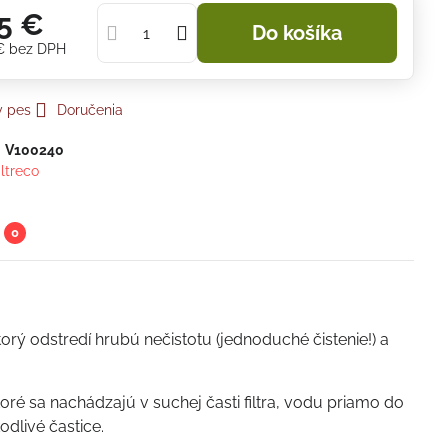
5 €
Do košíka
 €
bez DPH
y pes
Doručenia
:
V100240
iltreco
0
orý odstredí hrubú nečistotu (jednoduché čistenie!) a
oré sa nachádzajú v suchej časti filtra, vodu priamo do
dlivé častice.