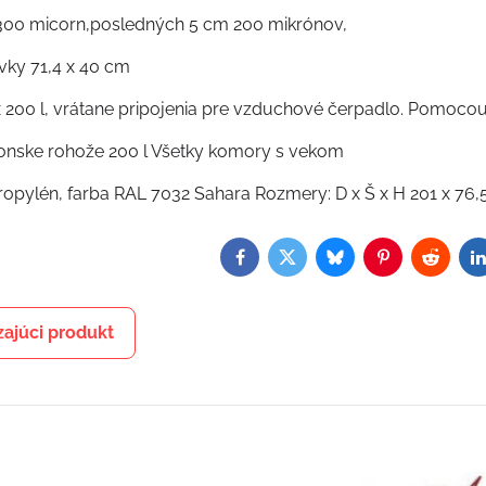
: 300 micorn,posledných 5 cm 200 mikrónov,
vky 71,4 x 40 cm
x 200 l, vrátane pripojenia pre vzduchové čerpadlo. Pomoco
onske rohože 200 l Všetky komory s vekom
propylén, farba RAL 7032 Sahara Rozmery: D x Š x H 201 x 76,
Facebook
Twitter
Bluesky
Pinterest
Reddit
L
ajúci produkt