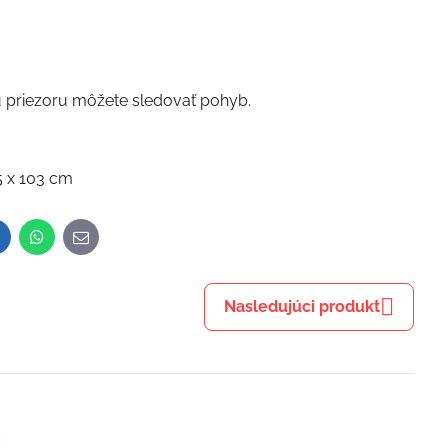
u priezoru môžete sledovať pohyb.
5 x 103 cm
inkedIn
WhatsApp
E-
mail
Nasledujúci produkt