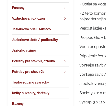
• Odtiaľ sa vod
Fontány
• Z tejto komo
Vzduchovanie/ ozón
najmodernejšou
Veľkosť jazierka
Jazierkové príslušenstvo
Pre použitie v
Jazierkové sieťe / podberáky
Voda priepustn
Jazierko v zime
Pripojenie čerpa
Potreby pre stavbu jazierka
vonkajší závit 
Potreby pre chov rýb
vonkajší závit 
Teplovzdušné zváračky
a odkalovanie 
Sanie: 3 x 110
Knihy, suveníry, darčeky
výstup: 3 x 11
Bazény