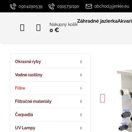
0904290539
0915732190
obchod@jenkie.eu
Záhradné jazierka
Akvari
Nákupný košík
0 €
Okrasné ryby
Vodné rastliny
Filtre
Filtračné materiály
Čerpadlá
UV Lampy