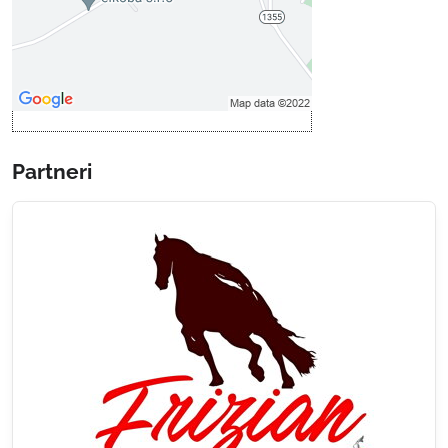
Povoliť a zapamätať - súhlas s
druhom cookie: Funkčné
Otvoriť obsah v novom okne
Partneri