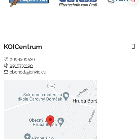
KOICentrum
0904290539
0915732190
obchod@jenkie.eu
Externý obsah je blokovaný
Voľbami súkromia
Prajete si načítať externý obsah?
Povoliť tentokrát