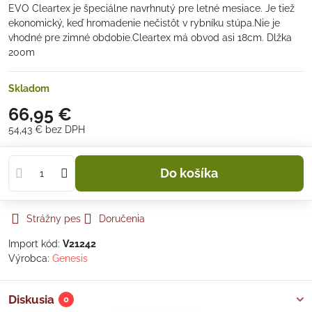
EVO Cleartex je špeciálne navrhnutý pre letné mesiace. Je tiež
ekonomický, keď hromadenie nečistôt v rybníku stúpa.Nie je
vhodné pre zimné obdobie.Cleartex má obvod asi 18cm. Dlžka
200m
Skladom
66,95 €
54,43 €
bez DPH
Do košíka
Strážny pes
Doručenia
Import kód:
V21242
Výrobca:
Genesis
Diskusia
0