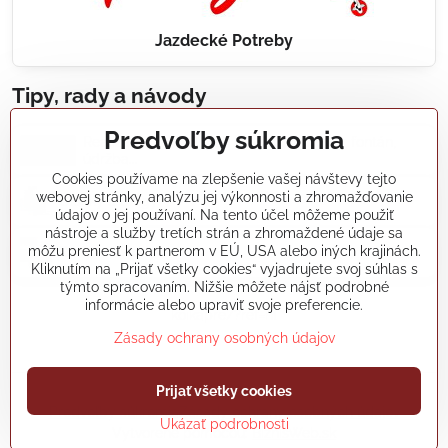
Jazdecké Potreby
Tipy, rady a návody
Predvoľby súkromia
Realizácie záhradných jazierok, bazénov, fontán,
údržba...
Cookies používame na zlepšenie vašej návštevy tejto
webovej stránky, analýzu jej výkonnosti a zhromažďovanie
Články a blogy
údajov o jej používaní. Na tento účel môžeme použiť
nástroje a služby tretích strán a zhromaždené údaje sa
môžu preniesť k partnerom v EÚ, USA alebo iných krajinách.
Rady a návody
Kliknutím na „Prijať všetky cookies“ vyjadrujete svoj súhlas s
týmto spracovaním. Nižšie môžete nájsť podrobné
informácie alebo upraviť svoje preferencie.
koikapre/?ref=hl
Zásady ochrany osobných údajov
Prijať všetky cookies
©
2026
Copyright
Predvoľby súkromia
Zásady ochrany osobných údajov
Ukázať podrobnosti
Vytvorené pomocou:
BiznisWeb.sk