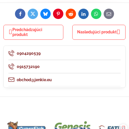
Facebook
Twitter
Bluesky
Pinterest
Reddit
LinkedIn
WhatsApp
E-
mail
Predchádzajúci
Nasledujúci produkt
produkt
0904290539
0915732190
obchod@jenkie.eu