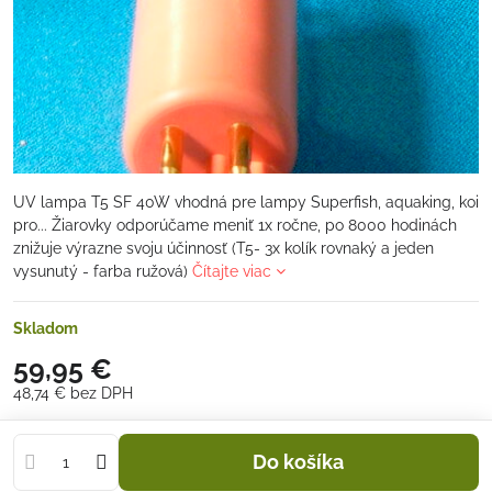
UV lampa T5 SF 40W vhodná pre lampy Superfish, aquaking, koi
pro... Žiarovky odporúčame meniť 1x ročne, po 8000 hodinách
znižuje výrazne svoju účinnosť (T5- 3x kolík rovnaký a jeden
vysunutý - farba ružová)
Čítajte viac
Skladom
59,95 €
48,74 €
bez DPH
Do košíka