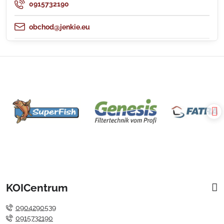
0915732190
obchod@jenkie.eu
KOICentrum
0904290539
0915732190