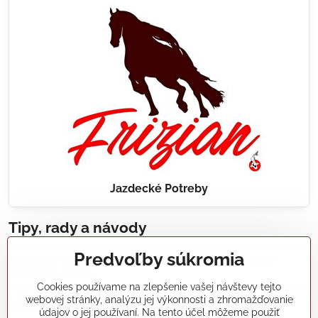
Jazdecké Potreby
Tipy, rady a návody
Predvoľby súkromia
Realizácie záhradných jazierok, bazénov, fontán,
údržba...
Cookies používame na zlepšenie vašej návštevy tejto
webovej stránky, analýzu jej výkonnosti a zhromažďovanie
Články a blogy
údajov o jej používaní. Na tento účel môžeme použiť