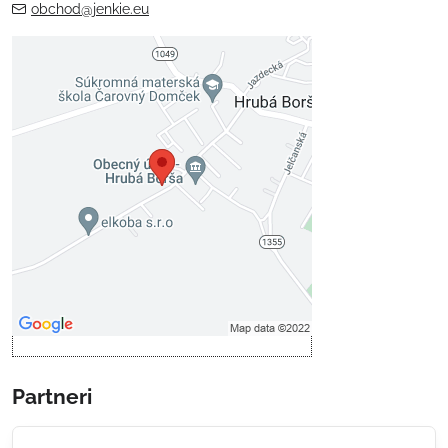
obchod@jenkie.eu
Externý obsah je blokovaný
Voľbami súkromia
Prajete si načítať externý obsah?
Povoliť tentokrát
Povoliť a zapamätať - súhlas s
druhom cookie: Funkčné
Otvoriť obsah v novom okne
Partneri