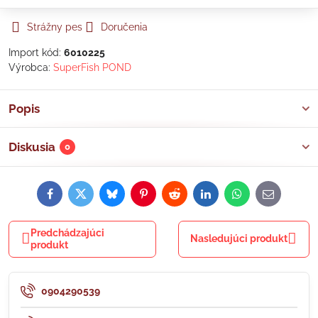
Strážny pes
Doručenia
Import kód:
6010225
Výrobca:
SuperFish POND
Popis
Diskusia
0
Facebook
Twitter
Bluesky
Pinterest
Reddit
LinkedIn
WhatsApp
E-
mail
Predchádzajúci
Nasledujúci produkt
produkt
0904290539