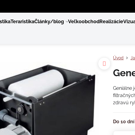
stika
Teraristika
Články/blog
Veľkoobchod
Realizácie
Vizua
Úvod
Ja
Gene
Geniálne 
filtračný
zdravú ry
Do 10 dní