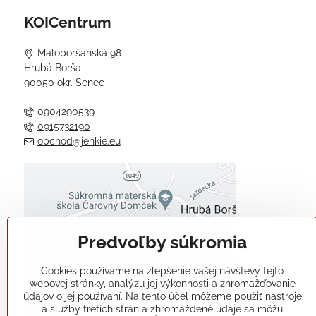
KOICentrum
Maloboršanská 98
Hrubá Borša
90050 okr. Senec
0904290539
0915732190
obchod@jenkie.eu
Externý obsah je blokovaný
Voľbami súkromia
Predvoľby súkromia
Prajete si načítať externý obsah?
Cookies používame na zlepšenie vašej návštevy tejto
Povoliť tentokrát
webovej stránky, analýzu jej výkonnosti a zhromažďovanie
údajov o jej používaní. Na tento účel môžeme použiť nástroje
a služby tretích strán a zhromaždené údaje sa môžu
Povoliť a zapamätať - súhlas s