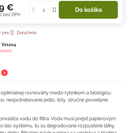
9 €
Do košíka
 €
bez DPH
y pes
Doručenia
:
V21204
enesis
1
optimálnej rovnováhy medzi rybníkom a biológiou.
si, nespotrebované jedlo, listy, stručne povedané,
 privádza vodu do filtra. Voda musí prejsť papierovým
do bio-systému, tu sú degradované rozpustené látky,
ehu doby, filtračný návin papiera sa upcháva a hladina