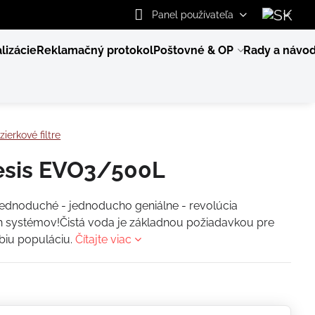
Panel používateľa
lizácie
Reklamačný protokol
Poštovné & OP
Rady a návo
zierkové filtre
sis EVO3/500L
jednoduché - jednoducho geniálne - revolúcia
ch systémov!Čistá voda je základnou požiadavkou pre
biu populáciu.
Čítajte viac