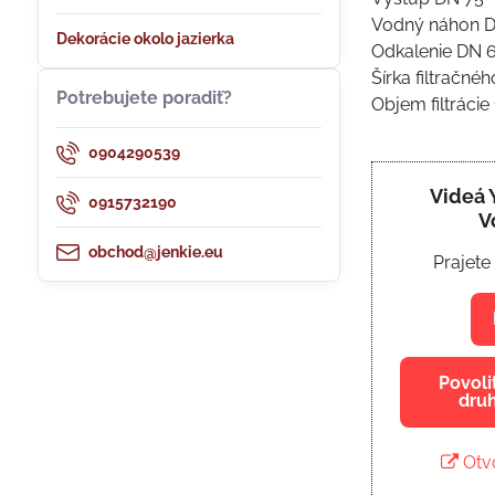
Vodný náhon 
Dekorácie okolo jazierka
Odkalenie DN 
Šírka filtračn
Potrebujete poradiť?
Objem filtrácie
0904290539
Videá 
0915732190
V
obchod@jenkie.eu
Prajete
Povoli
dru
Otvo