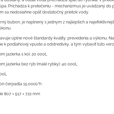
 stúpa. Prichádza k pretečeniu - mechanizmus je uvádzaný do
ým sa nedosiahne opäť dostatočný prietok vody.
rný bubon, je naplnený s jednym z najlepších a najefektívnejš
ýkonu.
stavuje úplne nové štandardy kvality, prevedenia a výkonu. Na
e k podlahovej vpuste a odstredivky, a tým vybaviť túto verz
m jazierka s koi: 20 000L
m jazierka bez rýb (malé rybky): 40 000L
000L
on čerpadla 15.000l/h
cie 807 × 517 × 722 mm