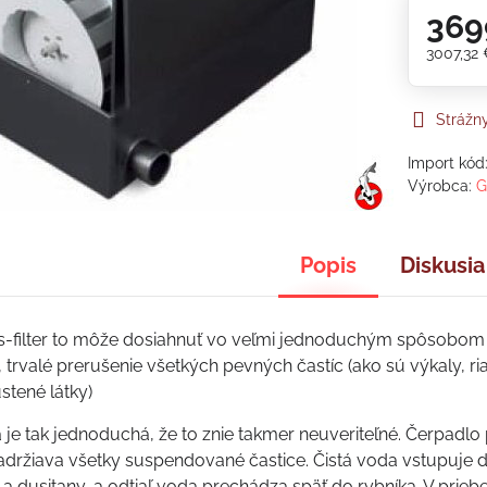
369
3007,32
Strážn
Import kód
Výrobca:
G
Popis
Diskusia
-filter to môže dosiahnuť vo veľmi jednoduchým spôsobom 
trvalé prerušenie všetkých pevných častíc (ako sú výkaly, ria
stené látky)
a je tak jednoduchá, že to znie takmer neuveriteľné. Čerpadlo
adržiava všetky suspendované častice. Čistá voda vstupuje 
a dusitany, a odtiaľ voda prechádza späť do rybníka. V prieb