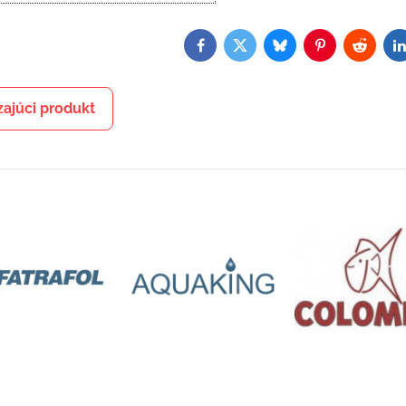
Facebook
Twitter
Bluesky
Pinterest
Reddit
L
ajúci produkt