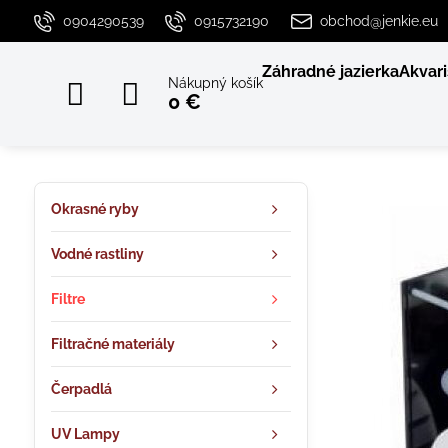
0904290539
0915732190
obchod@jenkie.eu
Záhradné jazierka
Akvari
Nákupný košík
0 €
Okrasné ryby
Vodné rastliny
Filtre
Filtračné materiály
Čerpadlá
UV Lampy