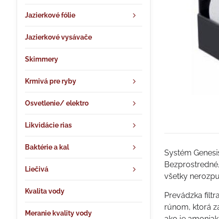
Jazierkové fólie
Jazierkové vysávače
Skimmery
Krmivá pre ryby
Osvetlenie/ elektro
Likvidácie rias
Baktérie a kal
Systém Genesis
Bezprostredné, 
Liečivá
všetky nerozpu
Kvalita vody
Prevádzka filtr
rúnom, ktorá z
Meranie kvality vody
ako je amoniak 