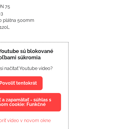
DN 75
63
ého plátna 500mm
 120L
Youtube sú blokované
oľbami súkromia
 si načítať Youtube video?
Povoliť tentokrát
ť a zapamätať - súhlas s
hom cookie: Funkčné
riť video v novom okne