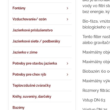
vody vo filtri
Fontány
bez energie, k
Vzduchovanie/ ozón
Bio-fáza, vnúto
biologickeho v
Jazierkové príslušenstvo
Tento filter na
Jazierkové sieťe / podberáky
alebo gravitačn
Maximálny obje
Jazierko v zime
Maximálny obje
Potreby pre stavbu jazierka
Biobazén: 60 
Potreby pre chov rýb
Maximálny výk
Teplovzdušné zváračky
Rozmery filtrá
Knihy, suveníry, darčeky
Vstup DN 63
Bazény
Výstup DN 75