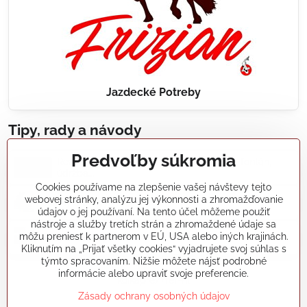
Jazdecké Potreby
Tipy, rady a návody
Predvoľby súkromia
Realizácie záhradných jazierok, bazénov, fontán,
údržba...
Cookies používame na zlepšenie vašej návštevy tejto
webovej stránky, analýzu jej výkonnosti a zhromažďovanie
Články a blogy
údajov o jej používaní. Na tento účel môžeme použiť
nástroje a služby tretích strán a zhromaždené údaje sa
môžu preniesť k partnerom v EÚ, USA alebo iných krajinách.
Rady a návody
Kliknutím na „Prijať všetky cookies“ vyjadrujete svoj súhlas s
týmto spracovaním. Nižšie môžete nájsť podrobné
informácie alebo upraviť svoje preferencie.
koikapre/?ref=hl
Zásady ochrany osobných údajov