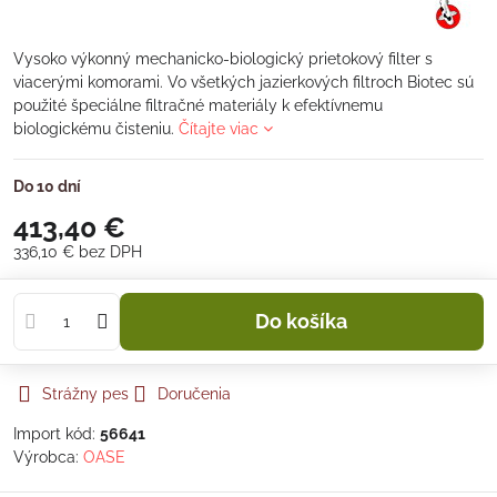
Vysoko výkonný mechanicko-biologický prietokový filter s
viacerými komorami. Vo všetkých jazierkových filtroch Biotec sú
použité špeciálne filtračné materiály k efektívnemu
biologickému čisteniu.
Čítajte viac
Do 10 dní
413,40 €
336,10 €
bez DPH
Do košíka
Strážny pes
Doručenia
Import kód:
56641
Výrobca:
OASE