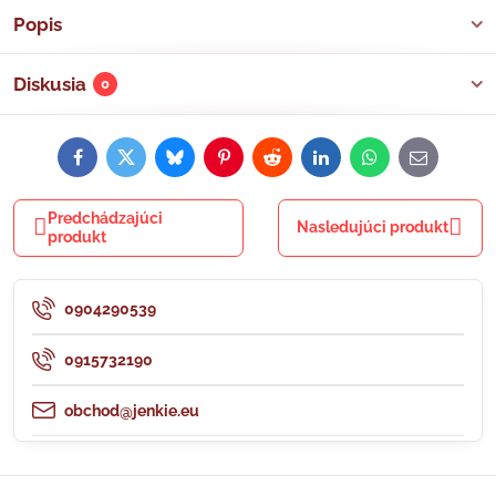
Popis
Diskusia
0
Facebook
Twitter
Bluesky
Pinterest
Reddit
LinkedIn
WhatsApp
E-
mail
Predchádzajúci
Nasledujúci produkt
produkt
0904290539
0915732190
obchod@jenkie.eu