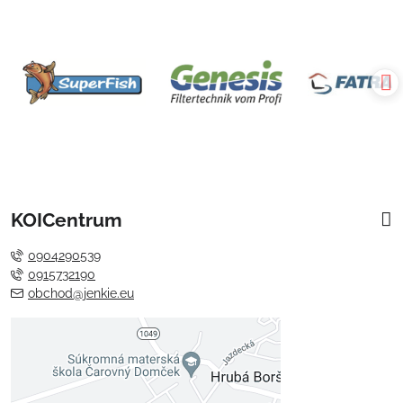
KOICentrum
0904290539
0915732190
obchod@jenkie.eu
Externý obsah je blokovaný
Voľbami súkromia