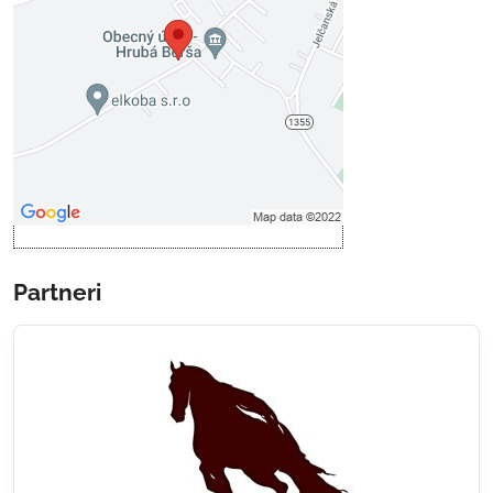
Prajete si načítať externý obsah?
Povoliť tentokrát
Povoliť a zapamätať - súhlas s
druhom cookie: Funkčné
Otvoriť obsah v novom okne
Partneri