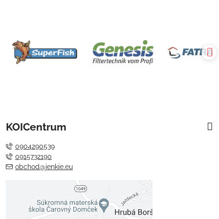
KOICentrum
0904290539
0915732190
obchod@jenkie.eu
Externý obsah je blokovaný