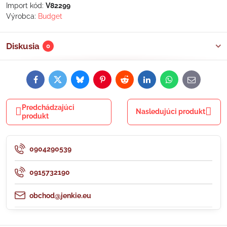
Import kód:
V82299
Výrobca:
Budget
Diskusia
0
Facebook
Twitter
Bluesky
Pinterest
Reddit
LinkedIn
WhatsApp
E-
mail
Predchádzajúci
Nasledujúci produkt
produkt
0904290539
0915732190
obchod@jenkie.eu