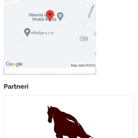
Voľbami súkromia
Prajete si načítať externý obsah?
Povoliť tentokrát
Povoliť a zapamätať - súhlas s
druhom cookie: Funkčné
Otvoriť obsah v novom okne
Partneri