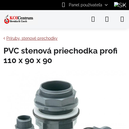
Panel používateľa
Príruby, stenové prechodky
PVC stenová priechodka profi
110 x 90 x 90