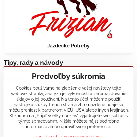
Jazdecké Potreby
Tipy, rady a návody
Predvoľby súkromia
Realizácie záhradných jazierok, bazénov, fontán,
údržba...
Cookies používame na zlepšenie vašej návštevy tejto
webovej stránky, analýzu jej výkonnosti a zhromažďovanie
Články a blogy
údajov o jej používaní. Na tento účel môžeme použiť
nástroje a služby tretích strán a zhromaždené údaje sa
môžu preniesť k partnerom v EÚ, USA alebo iných krajinách.
Rady a návody
Kliknutím na „Prijať všetky cookies“ vyjadrujete svoj súhlas s
týmto spracovaním. Nižšie môžete nájsť podrobné
informácie alebo upraviť svoje preferencie.
koikapre/?ref=hl
Zásady ochrany osobných údajov