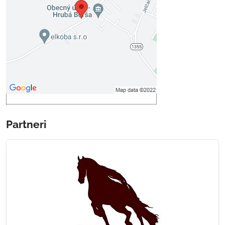
Prajete si načítať externý obsah?
Povoliť tentokrát
Povoliť a zapamätať - súhlas s
druhom cookie: Funkčné
Otvoriť obsah v novom okne
Partneri