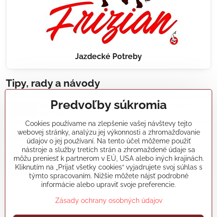
Jazdecké Potreby
Tipy, rady a návody
Predvoľby súkromia
Realizácie záhradných jazierok, bazénov, fontán,
údržba...
Cookies používame na zlepšenie vašej návštevy tejto
webovej stránky, analýzu jej výkonnosti a zhromažďovanie
Články a blogy
údajov o jej používaní. Na tento účel môžeme použiť
nástroje a služby tretích strán a zhromaždené údaje sa
môžu preniesť k partnerom v EÚ, USA alebo iných krajinách.
Rady a návody
Kliknutím na „Prijať všetky cookies“ vyjadrujete svoj súhlas s
týmto spracovaním. Nižšie môžete nájsť podrobné
informácie alebo upraviť svoje preferencie.
koikapre/?ref=hl
Zásady ochrany osobných údajov