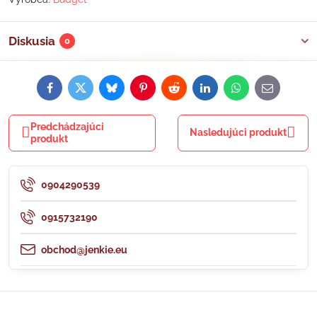
Diskusia
0
Facebook
Twitter
Bluesky
Pinterest
Reddit
LinkedIn
WhatsApp
E-
mail
Predchádzajúci
Nasledujúci produkt
produkt
0904290539
0915732190
obchod@jenkie.eu