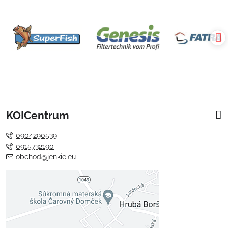
KOICentrum
0904290539
0915732190
obchod@jenkie.eu
Externý obsah je blokovaný
Voľbami súkromia