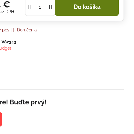
5 €
Do košíka
ez DPH
y pes
Doručenia
:
V82343
udget
re! Buďte prvý!