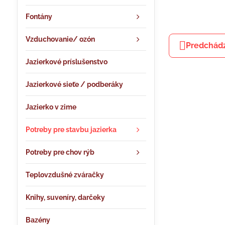
Fontány
Vzduchovanie/ ozón
Predchádz
Jazierkové príslušenstvo
Jazierkové sieťe / podberáky
Jazierko v zime
Potreby pre stavbu jazierka
Potreby pre chov rýb
Teplovzdušné zváračky
Knihy, suveníry, darčeky
Bazény