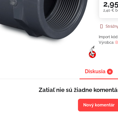
2,9
2,40 €
b
Strážn
Import kód
Výrobca:
B
Diskusia
0
Zatiaľ nie sú žiadne komentá
Nový komentár