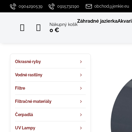
0904290539
0915732190
obchod@jenkie.eu
Záhradné jazierka
Akvari
Nákupný košík
0 €
Okrasné ryby
Vodné rastliny
Filtre
Filtračné materiály
Čerpadlá
UV Lampy