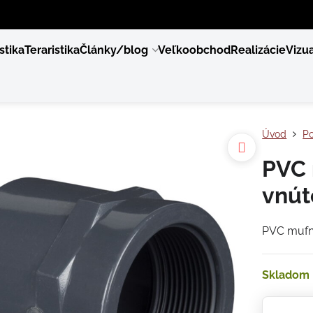
stika
Teraristika
Články/blog
Veľkoobchod
Realizácie
Vizua
Úvod
Po
PVC 
vnút
PVC mufn
Skladom