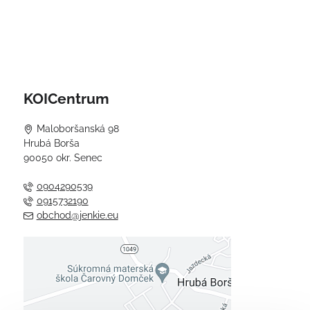
KOICentrum
Maloboršanská 98
Hrubá Borša
90050 okr. Senec
0904290539
0915732190
obchod@jenkie.eu
Externý obsah je blokovaný
Voľbami súkromia