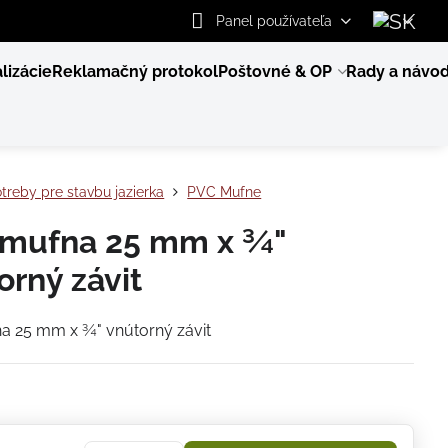
Panel používateľa
lizácie
Reklamačný protokol
Poštovné & OP
Rady a návo
treby pre stavbu jazierka
PVC Mufne
mufna 25 mm x ¾"
orný závit
a 25 mm x ¾" vnútorný závit