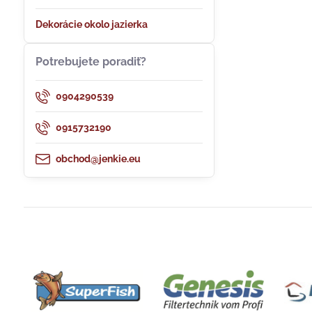
Dekorácie okolo jazierka
Potrebujete poradiť?
0904290539
0915732190
obchod@jenkie.eu