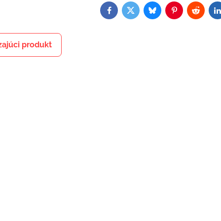
Facebook
Twitter
Bluesky
Pinterest
Reddit
L
ajúci produkt