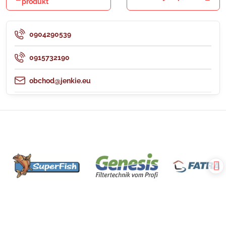
produkt
0904290539
0915732190
obchod@jenkie.eu