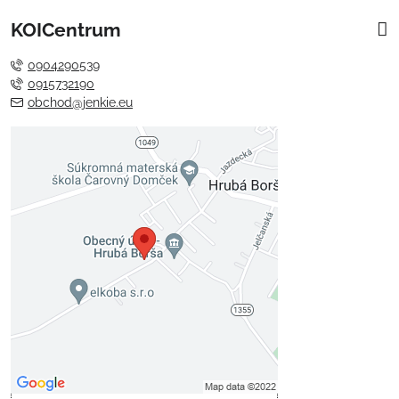
KOICentrum
0904290539
0915732190
obchod@jenkie.eu
Externý obsah je blokovaný
Voľbami súkromia
Prajete si načítať externý obsah?
Povoliť tentokrát
Povoliť a zapamätať - súhlas s
druhom cookie: Funkčné
Otvoriť obsah v novom okne