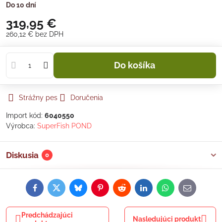
Do 10 dní
319,95 €
260,12 €
bez DPH
Do košíka
Strážny pes
Doručenia
Import kód:
6040550
Výrobca:
SuperFish POND
Diskusia
0
Facebook
Twitter
Bluesky
Pinterest
Reddit
LinkedIn
WhatsApp
E-
mail
Predchádzajúci
Nasledujúci produkt