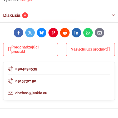
Diskusia
0
Facebook
Twitter
Bluesky
Pinterest
Reddit
LinkedIn
WhatsApp
E-
mail
Predchádzajúci
Nasledujúci produkt
produkt
0904290539
0915732190
obchod@jenkie.eu