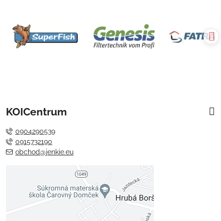
KOICentrum
0904290539
0915732190
obchod@jenkie.eu
Externý obsah je blokovaný
Voľbami súkromia