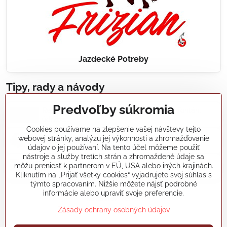
Jazdecké Potreby
Tipy, rady a návody
Predvoľby súkromia
Realizácie záhradných jazierok, bazénov, fontán,
údržba...
Cookies používame na zlepšenie vašej návštevy tejto
webovej stránky, analýzu jej výkonnosti a zhromažďovanie
Články a blogy
údajov o jej používaní. Na tento účel môžeme použiť
nástroje a služby tretích strán a zhromaždené údaje sa
môžu preniesť k partnerom v EÚ, USA alebo iných krajinách.
Rady a návody
Kliknutím na „Prijať všetky cookies“ vyjadrujete svoj súhlas s
týmto spracovaním. Nižšie môžete nájsť podrobné
informácie alebo upraviť svoje preferencie.
koikapre/?ref=hl
Zásady ochrany osobných údajov