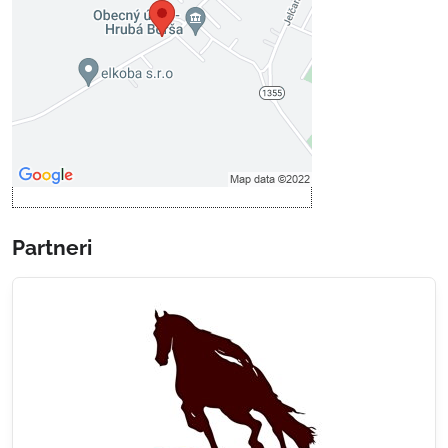
Prajete si načítať externý obsah?
Povoliť tentokrát
Povoliť a zapamätať - súhlas s
druhom cookie: Funkčné
Otvoriť obsah v novom okne
Partneri