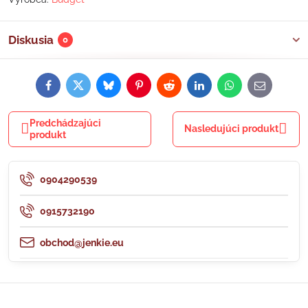
Diskusia
0
Facebook
Twitter
Bluesky
Pinterest
Reddit
LinkedIn
WhatsApp
E-
mail
Predchádzajúci
Nasledujúci produkt
produkt
0904290539
0915732190
obchod@jenkie.eu