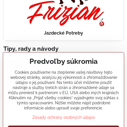
Jazdecké Potreby
Tipy, rady a návody
Predvoľby súkromia
Realizácie záhradných jazierok, bazénov, fontán,
údržba...
Cookies používame na zlepšenie vašej návštevy tejto
webovej stránky, analýzu jej výkonnosti a zhromažďovanie
Články a blogy
údajov o jej používaní. Na tento účel môžeme použiť
nástroje a služby tretích strán a zhromaždené údaje sa
môžu preniesť k partnerom v EÚ, USA alebo iných krajinách.
Rady a návody
Kliknutím na „Prijať všetky cookies“ vyjadrujete svoj súhlas s
týmto spracovaním. Nižšie môžete nájsť podrobné
informácie alebo upraviť svoje preferencie.
koikapre/?ref=hl
Zásady ochrany osobných údajov