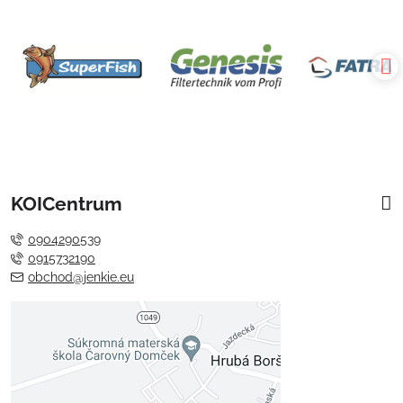
KOICentrum
0904290539
0915732190
obchod@jenkie.eu
Externý obsah je blokovaný
Voľbami súkromia