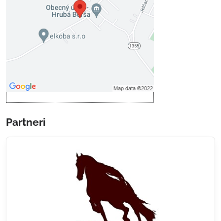
Prajete si načítať externý obsah?
Povoliť tentokrát
Povoliť a zapamätať - súhlas s
druhom cookie: Funkčné
Otvoriť obsah v novom okne
Partneri