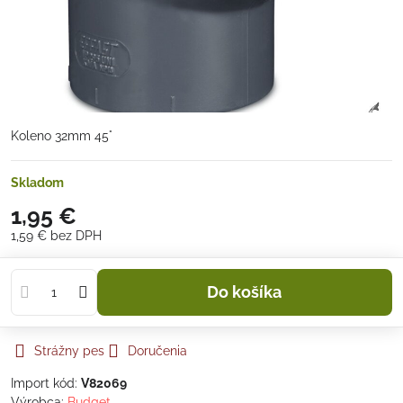
Koleno 32mm 45°
Skladom
1,95 €
1,59 €
bez DPH
Do košíka
Strážny pes
Doručenia
Import kód:
V82069
Výrobca:
Budget