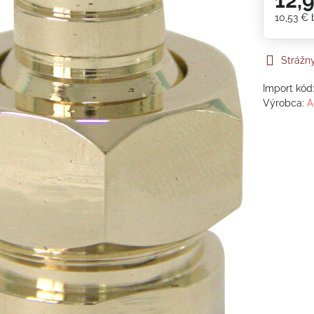
12,
10,53 €
Strážn
Import kód
Výrobca:
A