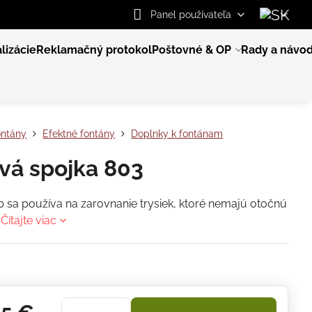
Panel používateľa
lizácie
Reklamačný protokol
Poštovné & OP
Rady a návo
ontány
Efektné fontány
Doplnky k fontánam
vá spojka 803
b sa používa na zarovnanie trysiek, ktoré nemajú otočnú
.
Čítajte viac