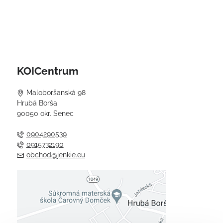
KOICentrum
Maloboršanská 98
Hrubá Borša
90050 okr. Senec
0904290539
0915732190
obchod@jenkie.eu
Externý obsah je blokovaný
Voľbami súkromia