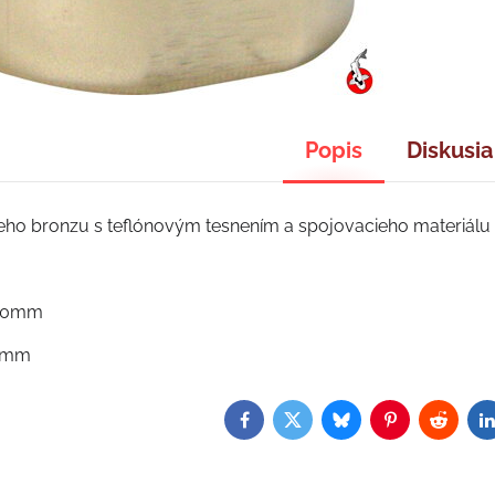
Popis
Diskusia
teho bronzu s teflónovým tesnením a spojovacieho materiálu 
 60mm
34mm
Facebook
Twitter
Bluesky
Pinterest
Reddit
L