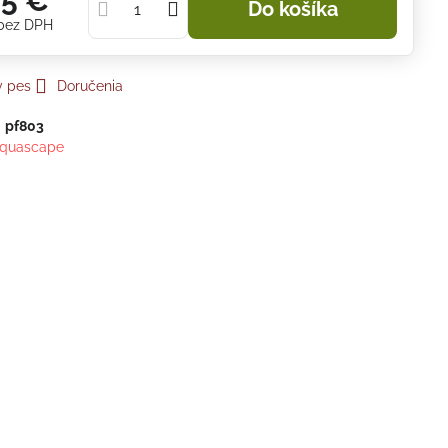
95 €
Do košíka
bez DPH
y pes
Doručenia
:
pf803
quascape