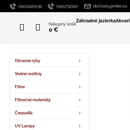
0904290539
0915732190
obchod@jenkie.eu
Záhradné jazierka
Akvari
Nákupný košík
0 €
Okrasné ryby
Vodné rastliny
Filtre
Filtračné materiály
Čerpadlá
UV Lampy