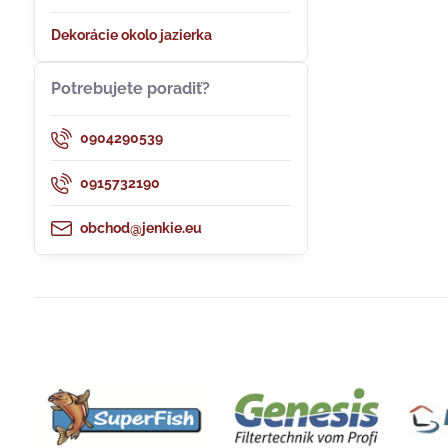
Dekorácie okolo jazierka
Potrebujete poradiť?
0904290539
0915732190
obchod@jenkie.eu