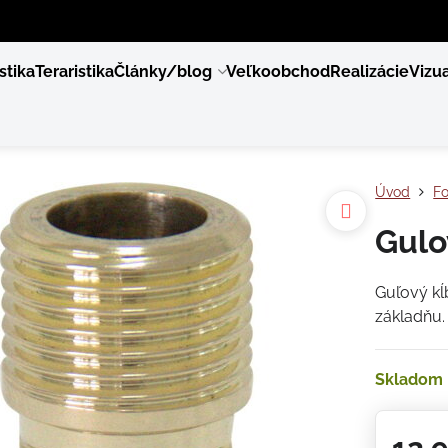
stika
Teraristika
Články/blog
Veľkoobchod
Realizácie
Vizua
Úvod
F
Gulo
Guľový kĺ
základňu
Skladom