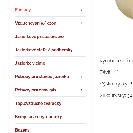
Fontány
Vzduchovanie/ ozón
Jazierkové príslušenstvo
Jazierkové sieťe / podberáky
vyrobené z lia
Jazierko v zime
Závit: ½"
Potreby pre stavbu jazierka
Výška trysky:
Potreby pre chov rýb
Šírka trysky: 
Teplovzdušné zváračky
Knihy, suveníry, darčeky
Bazény