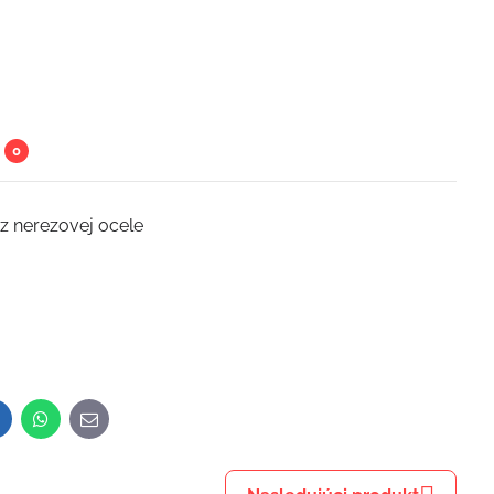
0
z nerezovej ocele
inkedIn
WhatsApp
E-
mail