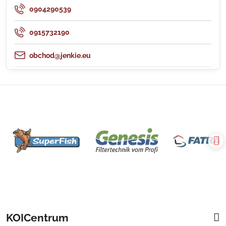
0904290539
0915732190
obchod@jenkie.eu
KOICentrum