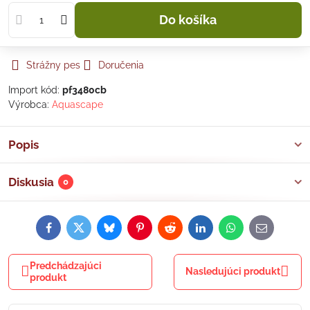
Do košíka
Strážny pes
Doručenia
Import kód:
pf3480cb
Výrobca:
Aquascape
Popis
Diskusia
0
Facebook
Twitter
Bluesky
Pinterest
Reddit
LinkedIn
WhatsApp
E-
mail
Predchádzajúci
Nasledujúci produkt
produkt