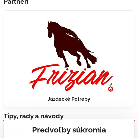
Partneri
Jazdecké Potreby
Tipy, rady a návody
Predvoľby súkromia
Realizácie záhradných jazierok, bazénov, fontán,
údržba...