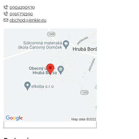
0904290539
0915732190
obchod@jenkie.eu
Externý obsah je blokovaný
Voľbami súkromia
Prajete si načítať externý obsah?
Povoliť tentokrát
Povoliť a zapamätať - súhlas s
druhom cookie: Funkčné
Otvoriť obsah v novom okne