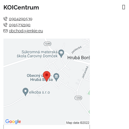
KOICentrum
0904290539
0915732190
obchod@jenkie.eu
Externý obsah je blokovaný
Voľbami súkromia
Prajete si načítať externý obsah?
Povoliť tentokrát
Povoliť a zapamätať - súhlas s
druhom cookie: Funkčné
Otvoriť obsah v novom okne