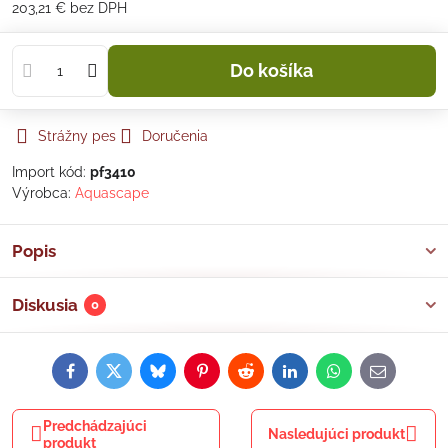
203,21 €
bez DPH
Do košíka
Strážny pes
Doručenia
Import kód:
pf3410
Výrobca:
Aquascape
Popis
Diskusia
0
Facebook
Twitter
Bluesky
Pinterest
Reddit
LinkedIn
WhatsApp
E-
mail
Predchádzajúci
Nasledujúci produkt
produkt