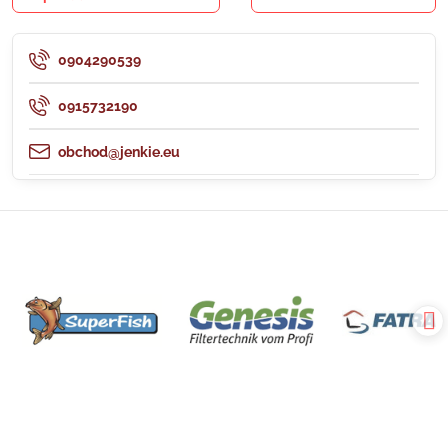
0904290539
0915732190
obchod@jenkie.eu