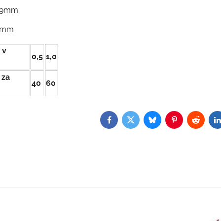
 99mm
39mm
 v
0,5
1,0
 za
40
60
Facebook
Twitter
Bluesky
Pinterest
Reddit
L