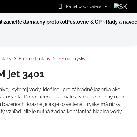
Panel používateľa
lizácie
Reklamačný protokol
Poštovné & OP
Rady a návo
ontány
Efektné fontány
Penové trysky
 jet 3401
ivej, sýtenej vody, ideálne i pre záhradné jazierka ako
sličovadla. Doporučené pre malé a stredné plochy napr.
h bazénoch. Krásne je ak je osvetlené. Trysky má nízky
istý vzhľad. Nie je nutná žiadna konštantná hladina vody.
ac