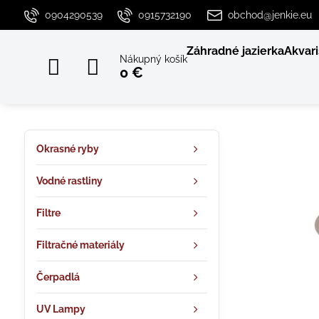
0904290539
0915732190
obchod@jenkie.eu
Záhradné jazierka
Akvari
Nákupný košík
0 €
Okrasné ryby
Vodné rastliny
Filtre
Filtračné materiály
Čerpadlá
UV Lampy