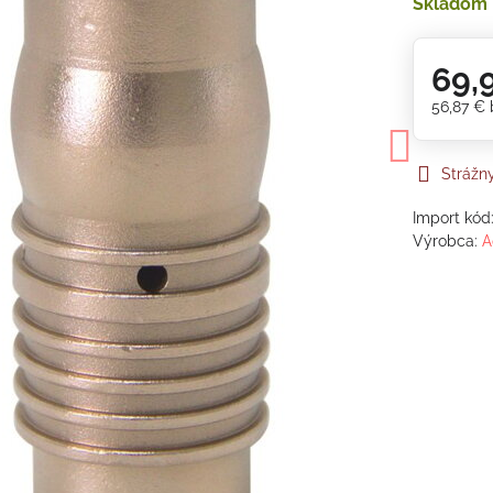
Skladom
69,
56,87 €
Strážn
Import kód
Výrobca:
A