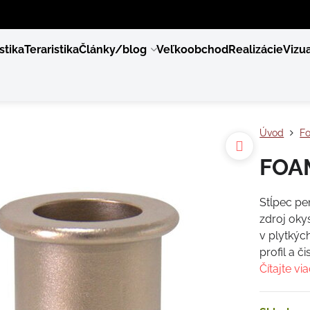
stika
Teraristika
Články/blog
Veľkoobchod
Realizácie
Vizua
Úvod
F
FOAM
Stĺpec pen
zdroj oky
v plytkýc
profil a č
Čítajte vi