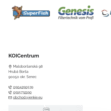
KOICentrum
Maloboršanská 98
Hrubá Borša
90050 okr. Senec
0904290539
0915732190
obchod@jenkie.eu