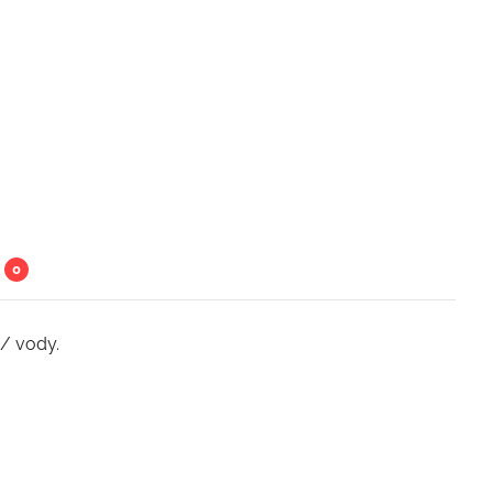
0
/ vody.