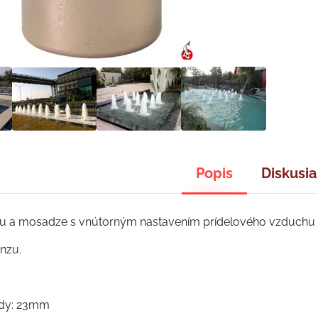
Popis
Diskusia
zu a mosadze s vnútorným nastavením prídelového vzduchu 
onzu.
ody: 23mm