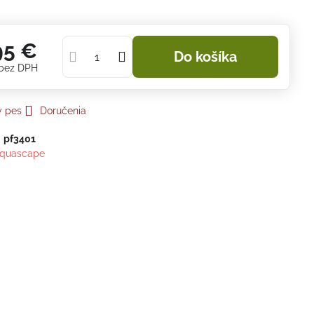
95 €
Do košíka
bez DPH
y pes
Doručenia
:
pf3401
quascape