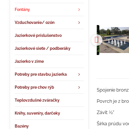
Fontány
Vzduchovanie/ ozón
Jazierkové príslušenstvo
Jazierkové sieťe / podberáky
Jazierko v zime
Potreby pre stavbu jazierka
Potreby pre chov rýb
Spojenie bron
Teplovzdušné zváračky
Povrch je z br
Závit: ½"
Knihy, suveníry, darčeky
Šírka prúdu v
Bazény