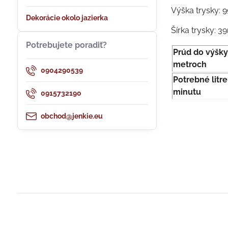
Výška trysky:
Dekorácie okolo jazierka
Šírka trysky: 
Potrebujete poradiť?
Prúd do výšky
metroch
0904290539
Potrebné litre
minutu
0915732190
obchod@jenkie.eu