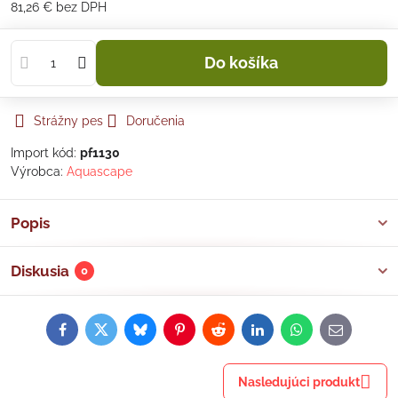
81,26 €
bez DPH
Do košíka
Strážny pes
Doručenia
Import kód:
pf1130
Výrobca:
Aquascape
Popis
Diskusia
0
Facebook
Twitter
Bluesky
Pinterest
Reddit
LinkedIn
WhatsApp
E-
mail
Nasledujúci produkt