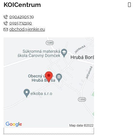
KOICentrum
0904290539
0915732190
obchod@jenkie.eu
Externý obsah je blokovaný
Voľbami súkromia
Prajete si načítať externý obsah?
Povoliť tentokrát
Povoliť a zapamätať - súhlas s
druhom cookie: Funkčné
Otvoriť obsah v novom okne