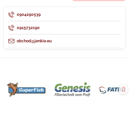
0904290539
0915732190
obchod@jenkie.eu