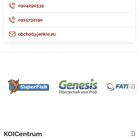
0904290539
0915732190
obchod@jenkie.eu
KOICentrum