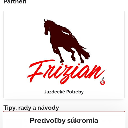
Partneri
Jazdecké Potreby
Tipy, rady a návody
Predvoľby súkromia
Realizácie záhradných jazierok, bazénov, fontán,
údržba...