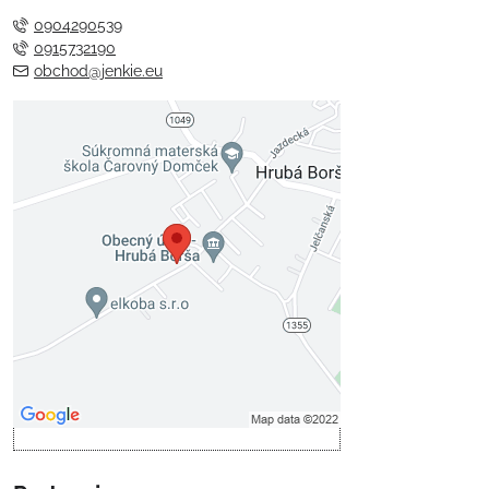
0904290539
0915732190
obchod@jenkie.eu
Externý obsah je blokovaný
Voľbami súkromia
Prajete si načítať externý obsah?
Povoliť tentokrát
Povoliť a zapamätať - súhlas s
druhom cookie: Funkčné
Otvoriť obsah v novom okne