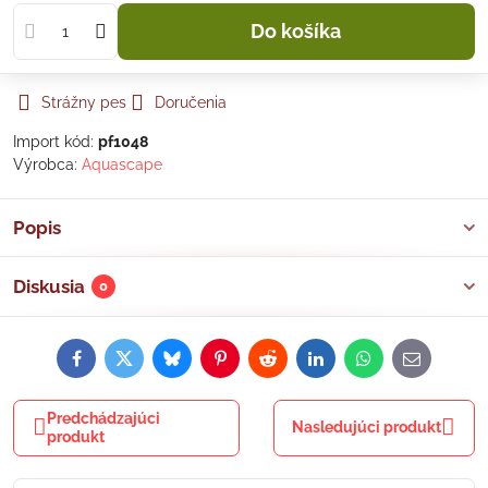
Do košíka
Strážny pes
Doručenia
Import kód:
pf1048
Výrobca:
Aquascape
Popis
Diskusia
0
Facebook
Twitter
Bluesky
Pinterest
Reddit
LinkedIn
WhatsApp
E-
mail
Predchádzajúci
Nasledujúci produkt
produkt