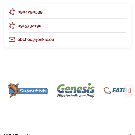
0904290539
0915732190
obchod@jenkie.eu