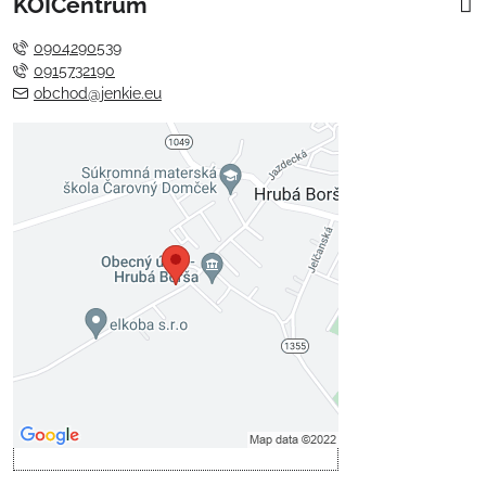
KOICentrum
0904290539
0915732190
obchod@jenkie.eu
Externý obsah je blokovaný
Voľbami súkromia
Prajete si načítať externý obsah?
Povoliť tentokrát
Povoliť a zapamätať - súhlas s
druhom cookie: Funkčné
Otvoriť obsah v novom okne