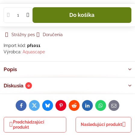
Do košíka
Strážny pes
Doručenia
Import kód:
pf1011
Výrobca:
Aquascape
Popis
Diskusia
0
Facebook
Twitter
Bluesky
Pinterest
Reddit
LinkedIn
WhatsApp
E-
mail
Predchádzajúci
Nasledujúci produkt
produkt