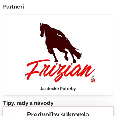
Partneri
Jazdecké Potreby
Tipy, rady a návody
Predvoľby súkromia
Realizácie záhradných jazierok, bazénov, fontán,