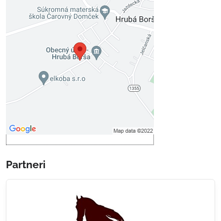
Externý obsah je blokovaný
Voľbami súkromia
Prajete si načítať externý obsah?
Povoliť tentokrát
Povoliť a zapamätať - súhlas s
druhom cookie: Funkčné
Otvoriť obsah v novom okne
Partneri