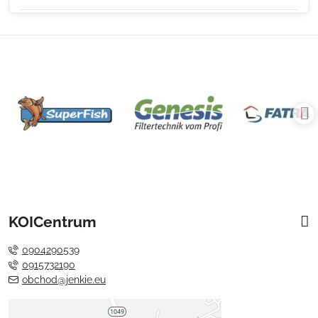
KOICentrum
0904290539
0915732190
obchod@jenkie.eu