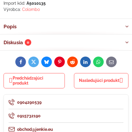
Import kód:
A5010135
Výrobca:
Colombo
Popis
Diskusia
0
Facebook
Twitter
Bluesky
Pinterest
Reddit
LinkedIn
WhatsApp
E-
mail
Predchádzajúci
Nasledujúci produkt
produkt
0904290539
0915732190
obchod@jenkie.eu