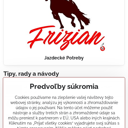
Jazdecké Potreby
Tipy, rady a návody
Predvoľby súkromia
Realizácie záhradných jazierok, bazénov, fontán,
údržba...
Cookies používame na zlepšenie vašej návštevy tejto
webovej stránky, analýzu jej výkonnosti a zhromažďovanie
Články a blogy
údajov o jej používaní. Na tento účel môžeme použiť
nástroje a služby tretích strán a zhromaždené údaje sa
môžu preniesť k partnerom v EÚ, USA alebo iných krajinách.
Rady a návody
Kliknutím na „Prijať všetky cookies“ vyjadrujete svoj súhlas s