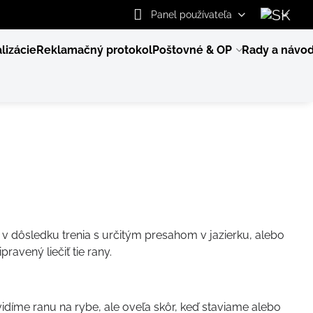
Panel používateľa
lizácie
Reklamačný protokol
Poštovné & OP
Rady a návo
 v dôsledku trenia s určitým presahom v jazierku, alebo
pravený liečiť tie rany.
idíme ranu na rybe, ale oveľa skôr, keď staviame alebo