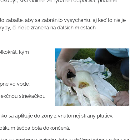
ôsobyť, keď vidíme, že ryba len odpočíva, pridáme
 zabaľte, aby sa zabránilo vysychaniu, aj keď to nie je
ryby, či nie je zranená na ďalších miestach.
oľkokrát, kým
upne vo vode.
njekčnou striekačkou.
.
hko sa aplikuje do zóny z vnútornej strany plutiev.
biotikum liečba bola dokončená.