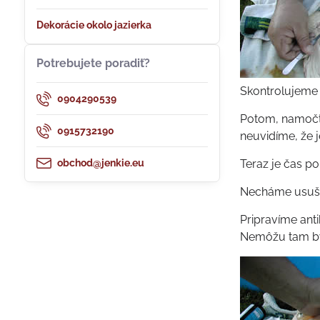
Dekorácie okolo jazierka
Potrebujete poradiť?
Skontrolujeme 
0904290539
Potom, namočte
0915732190
neuvidíme, že j
obchod@jenkie.eu
Teraz je čas po
Necháme usušiť
Pripravíme anti
Nemôžu tam byť