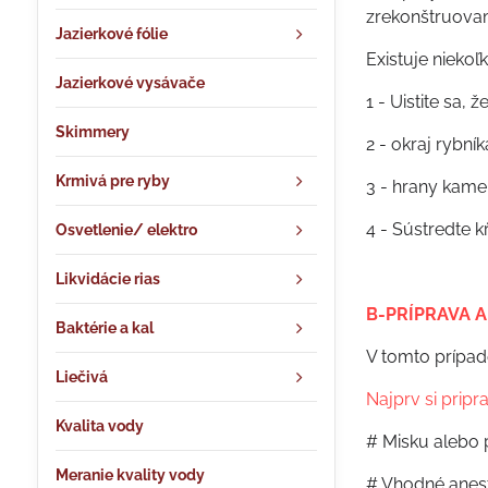
zrekonštruovam
Jazierkové fólie
Existuje nieko
Jazierkové vysávače
1 - Uistite sa,
Skimmery
2 - okraj rybní
Krmivá pre ryby
3 - hrany kameň
4 - Sústredte k
Osvetlenie/ elektro
Likvidácie rias
B-PRÍPRAVA A
Baktérie a kal
V tomto prípade
Liečivá
Najprv si pripr
Kvalita vody
# Misku alebo 
Meranie kvality vody
# Vhodné anest