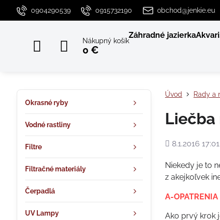
0904290539
0915732190
obchod@jenkie.eu
Záhradné jazierka
Akvari
Nákupný košík
0 €
Úvod
Rady a 
Okrasné ryby
Liečba
Vodné rastliny
Pridané
8.1.2016 17:01
Filtre
Niekedy je to 
Filtračné materiály
z akejkoľvek ine
Čerpadlá
A-OPATRENIA
UV Lampy
Ako prvý krok 