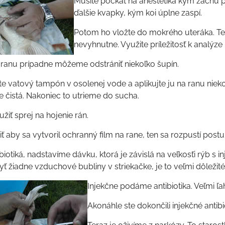
Musíte počkať na anestetiká kým začnú p
ďalšie kvapky, kým koi úplne zaspí.
Potom ho vložte do mokrého uteráka. Telo
nevyhnutne. Využite príležitosť k analýze 
ranu prípadne môžeme odstrániť niekoľko šupín.
 vatový tampón v osolenej vode a aplikujte ju na ranu niek
e čistá. Nakoniec to utrieme do sucha.
užiť sprej na hojenie rán.
 aby sa vytvoril ochranný film na rane, ten sa rozpustí post
biotiká, nadstavíme dávku, ktorá je závislá na veľkosťi rýb s i
 žiadne vzduchové bubliny v striekačke, je to veľmi dôležité
Injekčne podáme antibiotika. Veľmi ľa
Akonáhle ste dokončili injekčné anti