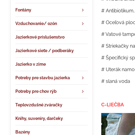
Fontány
# Antibiotikum,
# Oceľová ploc
Vzduchovanie/ ozón
# Vatové tamp
Jazierkové príslušenstvo
# Striekačky na
Jazierkové sieťe / podberáky
# Špecifický sp
Jazierko v zime
# Uterák namoč
Potreby pre stavbu jazierka
# slaná voda
Potreby pre chov rýb
C-LIEČBA
Teplovzdušné zváračky
Knihy, suveníry, darčeky
Bazény