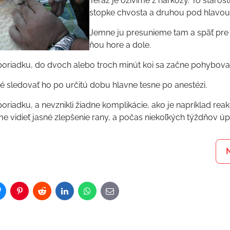
Teraz je oživíme z narkózy. To staros
stopke chvosta a druhou pod hlavou
Jemne ju presunieme tam a späť pre o
ňou hore a dole.
 poriadku, do dvoch alebo troch minút koi sa začne pohybovať
é sledovať ho po určitú dobu hlavne tesne po anestézi.
poriadku, a nevznikli žiadne komplikácie, ako je napríklad reakc
 vidieť jasné zlepšenie rany, a počas niekoľkých týždňov úp
)
Bluesky
Pinterest
Reddit
LinkedIn
WhatsApp
E-
mail