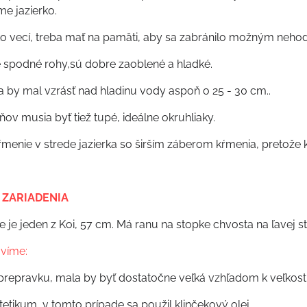
e jazierko.
ľko vecí, treba mať na pamäti, aby sa zabránilo možným neho
 že spodné rohy,sú dobre zaoblené a hladké.
ka by mal vzrásť nad hladinu vody aspoň o 25 - 30 cm..
ov musia byť tiež tupé, ideálne okruhliaky.
ŕmenie v strede jazierka so širším záberom kŕmenia, pretože koi
 ZARIADENIA
 je jeden z Koi, 57 cm. Má ranu na stopke chvosta na ľavej st
avíme:
prepravku, mala by byť dostatočne veľká vzhľadom k veľkosti
etikum, v tomto prípade sa použil klinčekový olej.