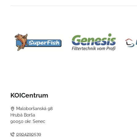
KOICentrum
Maloboršanská 98
Hrubá Borša
90050 okr. Senec
0904290539