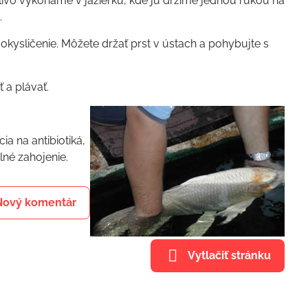
tlivo vykonáme v jazierku, kde ju držíme jednou rukou na
.
kysličenie. Môžete držať prst v ústach a pohybujte s
 a plávať.
ia na antibiotiká,
lné zahojenie.
Nový komentár
Vytlačiť stránku