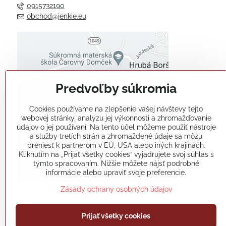
0915732190
obchod@jenkie.eu
Externý obsah je blokovaný
Voľbami súkromia
Predvoľby súkromia
Prajete si načítať externý obsah?
Cookies používame na zlepšenie vašej návštevy tejto
Povoliť tentokrát
webovej stránky, analýzu jej výkonnosti a zhromažďovanie
údajov o jej používaní. Na tento účel môžeme použiť nástroje
a služby tretích strán a zhromaždené údaje sa môžu
Povoliť a zapamätať - súhlas s
preniesť k partnerom v EÚ, USA alebo iných krajinách.
druhom cookie: Funkčné
Kliknutím na „Prijať všetky cookies“ vyjadrujete svoj súhlas s
týmto spracovaním. Nižšie môžete nájsť podrobné
informácie alebo upraviť svoje preferencie.
Otvoriť obsah v novom okne
Zásady ochrany osobných údajov
Prijať všetky cookies