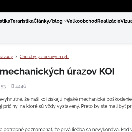
stika
Teraristika
Články/blog
Veľkoobchod
Realizácie
Vizua
návody
Choroby jazierkových rýb
 mechanických úrazov KOI
Počet
:53
4446
zobrazení
nevyhnutné, že naši koi získajú nejaké mechanické poškodenie
j príčiny, na ktoré sú vždy vystavený. Preto by ste mali byť pri
je potrebné poznamenať, že prvá liečba sa nevykonáva, keď v