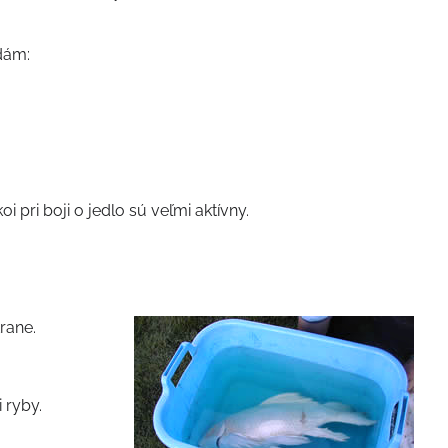
dám:
 pri boji o jedlo sú veľmi aktívny.
rane.
 ryby.