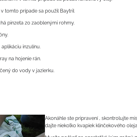
 v tomto prípade sa použil Baytril
há pinzeta zo zaoblenými rohmy.
óny.
 aplikáciu inzulínu.
ray na hojenie rán.
ený do vody v jazierku.
Akonáhle ste pripravení , skontrolujte 
dajte niekoľko kvapiek klinčekového olej