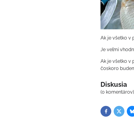
Ak je všetko v
Je veľmi vhodn
Ak je všetko v 
čoskoro budeme
Diskusia
(0 komentárov
Facebook
Twitter