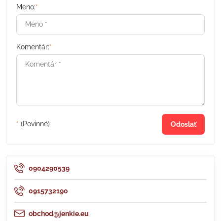
Meno:
*
Komentár:
*
*
(Povinné)
Odoslať
0904290539
0915732190
obchod@jenkie.eu