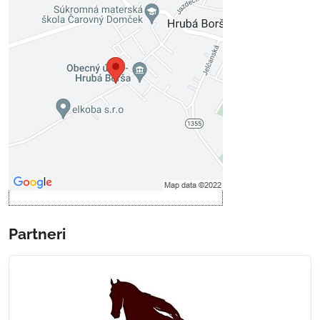
Externý obsah je blokovaný
Voľbami súkromia
Prajete si načítať externý obsah?
Povoliť tentokrát
Povoliť a zapamätať - súhlas s
druhom cookie: Funkčné
Otvoriť obsah v novom okne
Partneri