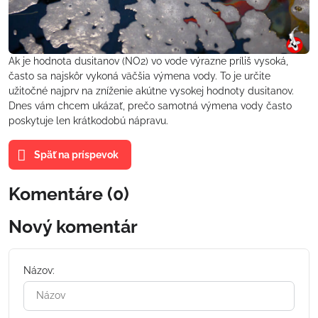
Ak je hodnota dusitanov (NO2) vo vode výrazne príliš vysoká,
často sa najskôr vykoná väčšia výmena vody. To je určite
užitočné najprv na zníženie akútne vysokej hodnoty dusitanov.
Dnes vám chcem ukázať, prečo samotná výmena vody často
poskytuje len krátkodobú nápravu.
Späť na príspevok
Komentáre (0)
Nový komentár
Názov: