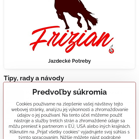
Jazdecké Potreby
Tipy, rady a návody
Predvoľby súkromia
Realizácie záhradných jazierok, bazénov, fontán,
údržba...
Cookies používame na zlepšenie vašej návštevy tejto
webovej stránky, analýzu jej výkonnosti a zhromažďovanie
Články a blogy
údajov o jej používaní. Na tento účel môžeme použiť
nástroje a služby tretích strán a zhromaždené údaje sa
môžu preniesť k partnerom v EÚ, USA alebo iných krajinách.
Rady a návody
Kliknutím na „Prijať všetky cookies“ vyjadrujete svoj súhlas s
týmto spracovaním. Nižšie môžete nájsť podrobné