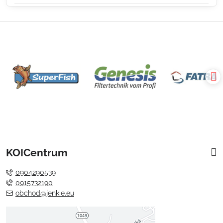
KOICentrum
0904290539
0915732190
obchod@jenkie.eu