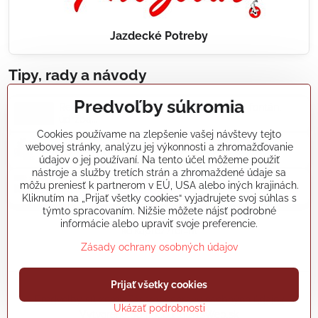
Jazdecké Potreby
Tipy, rady a návody
Predvoľby súkromia
Realizácie záhradných jazierok, bazénov, fontán,
údržba...
Cookies používame na zlepšenie vašej návštevy tejto
webovej stránky, analýzu jej výkonnosti a zhromažďovanie
Články a blogy
údajov o jej používaní. Na tento účel môžeme použiť
nástroje a služby tretích strán a zhromaždené údaje sa
môžu preniesť k partnerom v EÚ, USA alebo iných krajinách.
Rady a návody
Kliknutím na „Prijať všetky cookies“ vyjadrujete svoj súhlas s
týmto spracovaním. Nižšie môžete nájsť podrobné
informácie alebo upraviť svoje preferencie.
koikapre/?ref=hl
Zásady ochrany osobných údajov
©
2026
Copyright
Prijať všetky cookies
Predvoľby súkromia
Zásady ochrany osobných údajov
Ukázať podrobnosti
Vytvorené pomocou:
BiznisWeb.sk