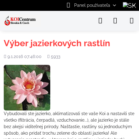
Panel používateľa
Výber jazierkových rastlín
Pridané
Počet
9.1.2016 07:46:00
5933
zobrazení
Vybudovali ste jazierko, aklimatizovali ste vaše Koi a nastavili ste
všetko (filtrácia, čerpadlá, vzduchovanie...), ale jazierko je stále
bez akejsi viditeľnej prírody. Našťastie, rastliny sú jednoduchým
spôsob, ako pridať trochu zelene do oblasti jazierka! Ale