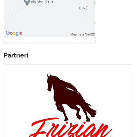
Povoliť a zapamätať - súhlas s
druhom cookie: Funkčné
Otvoriť obsah v novom okne
Partneri