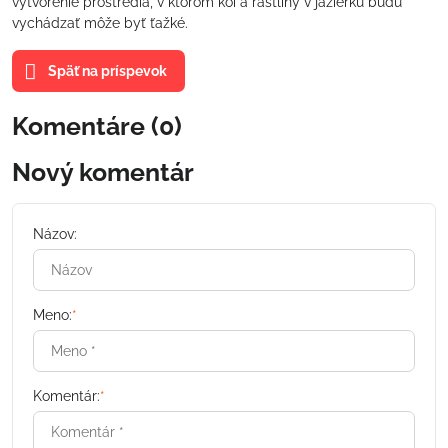
vytvorenie prostredia, v ktorom koi a rastliny v jazierku budú
vychádzať môže byť ťažké.
Späť na príspevok
Komentáre (0)
Nový komentár
Názov:
Meno:
*
Komentár:
*