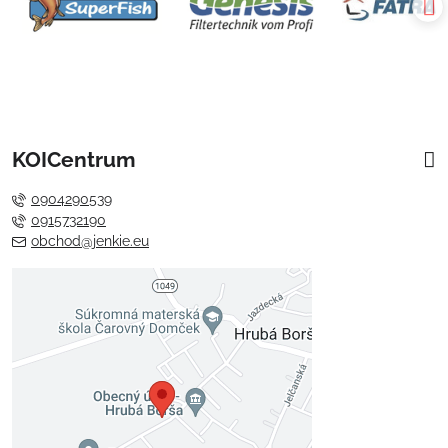
KOICentrum
0904290539
0915732190
obchod@jenkie.eu
Externý obsah je blokovaný
Voľbami súkromia
Prajete si načítať externý obsah?
Povoliť tentokrát