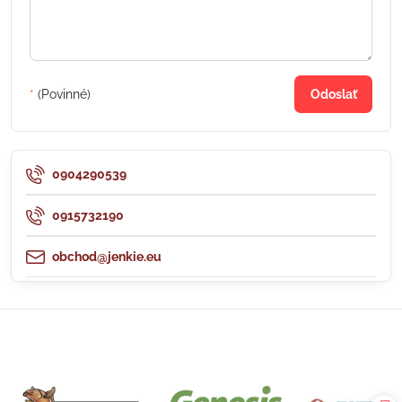
*
(Povinné)
Odoslať
0904290539
0915732190
obchod@jenkie.eu