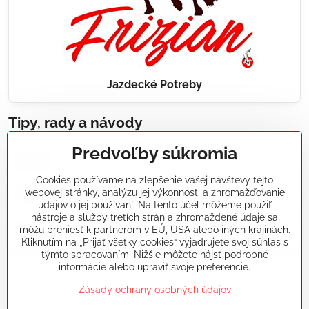
Jazdecké Potreby
Tipy, rady a návody
Predvoľby súkromia
Realizácie záhradných jazierok, bazénov, fontán,
údržba...
Cookies používame na zlepšenie vašej návštevy tejto
webovej stránky, analýzu jej výkonnosti a zhromažďovanie
Články a blogy
údajov o jej používaní. Na tento účel môžeme použiť
nástroje a služby tretích strán a zhromaždené údaje sa
môžu preniesť k partnerom v EÚ, USA alebo iných krajinách.
Rady a návody
Kliknutím na „Prijať všetky cookies“ vyjadrujete svoj súhlas s
týmto spracovaním. Nižšie môžete nájsť podrobné
informácie alebo upraviť svoje preferencie.
koikapre/?ref=hl
Zásady ochrany osobných údajov