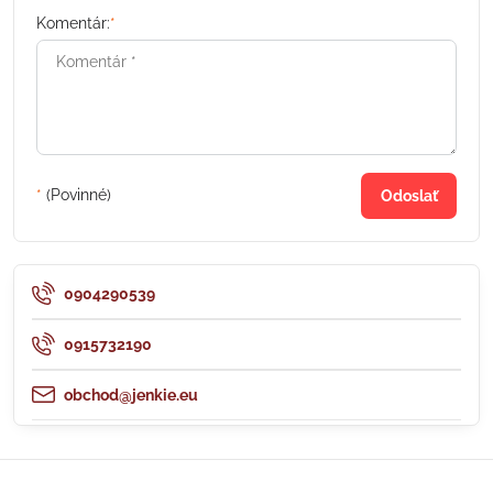
Komentár:
*
*
(Povinné)
Odoslať
0904290539
0915732190
obchod@jenkie.eu