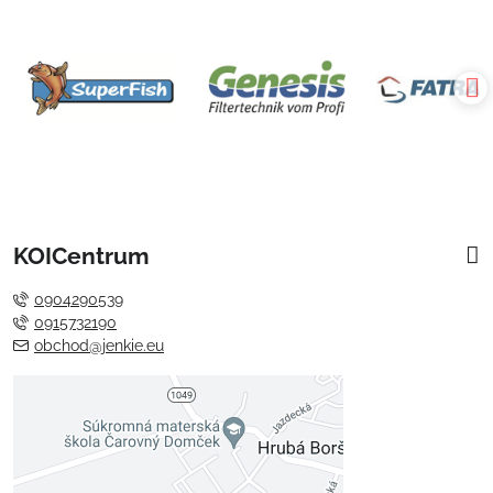
KOICentrum
0904290539
0915732190
obchod@jenkie.eu
Externý obsah je blokovaný
Voľbami súkromia