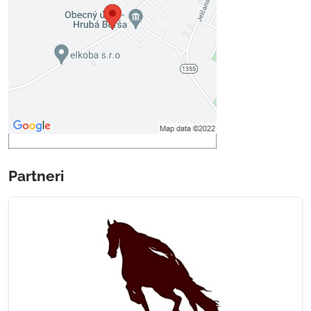
Prajete si načítať externý obsah?
Povoliť tentokrát
Povoliť a zapamätať - súhlas s
druhom cookie: Funkčné
Otvoriť obsah v novom okne
Partneri