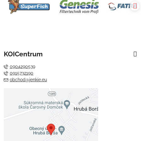
KOICentrum
0904290539
0915732190
obchod@jenkie.eu
Externý obsah je blokovaný
Voľbami súkromia
Prajete si načítať externý obsah?
Povoliť tentokrát