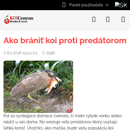
Panel používateľa
Ako brániť koi proti predátorom
Pridané
Počet
8.1.2016 19:51:03
7298
zobrazení
Koi sú vynikajúce domáce zvieratá, či máte rybník vonku alebo
nádrž u vás doma. No existuje veľa predátorov ktorý uvýtajú
ľahkú korisť. Útočníci, ako mačka, bude vašu populáciu koi