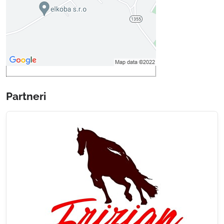
Povoliť a zapamätať - súhlas s
druhom cookie: Funkčné
Otvoriť obsah v novom okne
Partneri