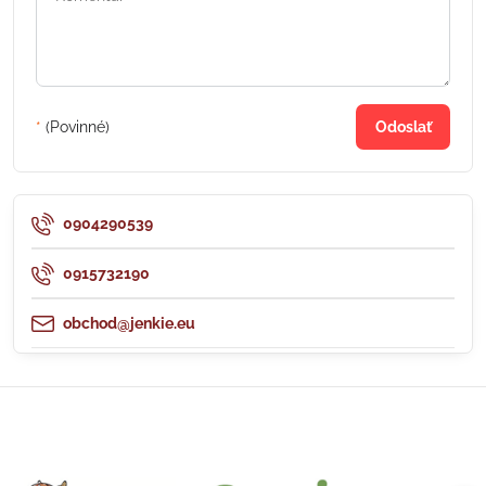
*
(Povinné)
Odoslať
0904290539
0915732190
obchod@jenkie.eu