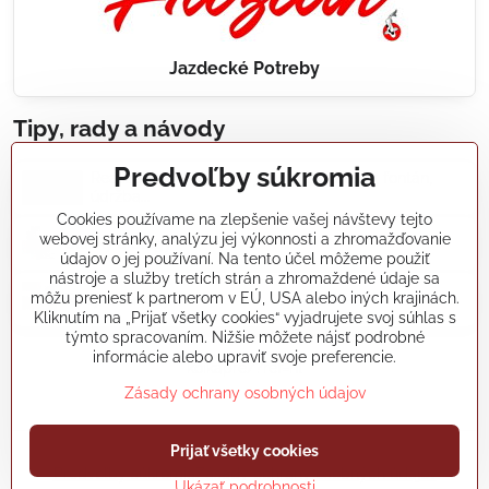
Jazdecké Potreby
Tipy, rady a návody
Predvoľby súkromia
Realizácie záhradných jazierok, bazénov, fontán,
údržba...
Cookies používame na zlepšenie vašej návštevy tejto
webovej stránky, analýzu jej výkonnosti a zhromažďovanie
Články a blogy
údajov o jej používaní. Na tento účel môžeme použiť
nástroje a služby tretích strán a zhromaždené údaje sa
môžu preniesť k partnerom v EÚ, USA alebo iných krajinách.
Rady a návody
Kliknutím na „Prijať všetky cookies“ vyjadrujete svoj súhlas s
týmto spracovaním. Nižšie môžete nájsť podrobné
informácie alebo upraviť svoje preferencie.
koikapre/?ref=hl
Zásady ochrany osobných údajov
©
2026
Copyright
Prijať všetky cookies
Predvoľby súkromia
Zásady ochrany osobných údajov
Ukázať podrobnosti