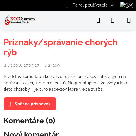
Panel používateľa
Príznaky/správanie chorých
rýb
Pridané
Počet
8.1.2016 17:05:27
24209
zobrazení
Predstavujeme tabuľku najčastejších príznakov založených na
správaní a akci, ktoré nasledujú. Negarantujeme, že vždy ide o
tieto choroby - je plno aspektov ktoré treba zvážiť.
Späť na príspevok
Komentáre (0)
Nový komentár