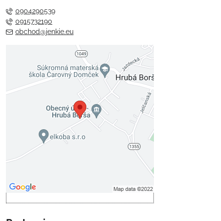
0904290539
0915732190
obchod@jenkie.eu
Externý obsah je blokovaný
Voľbami súkromia
Prajete si načítať externý obsah?
Povoliť tentokrát
Povoliť a zapamätať - súhlas s
druhom cookie: Funkčné
Otvoriť obsah v novom okne