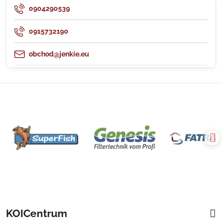
0904290539
0915732190
obchod@jenkie.eu
KOICentrum