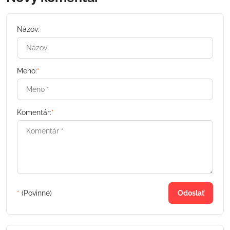
Názov:
Meno:
*
Komentár:
*
*
(Povinné)
Odoslať