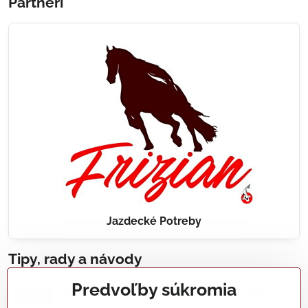
Partneri
Jazdecké Potreby
Tipy, rady a návody
Predvoľby súkromia
Realizácie záhradných jazierok, bazénov, fontán,
údržba...