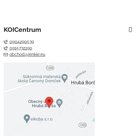
KOICentrum
0904290539
0915732190
obchod@jenkie.eu
Externý obsah je blokovaný
Voľbami súkromia
Prajete si načítať externý obsah?
Povoliť tentokrát
Povoliť a zapamätať - súhlas s
druhom cookie: Funkčné