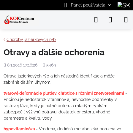
Panel používateľa
Choroby jazierkových rýb
Otravy a ďalšie ochorenia
Pridané
Počet
8.1.2016 17:16:26
5469
zobrazení
Otrava jazierkových rýb a ich následná identifikácia môže
zabrániť ďalším úhynom.
tvarové deformácie plutiev, chrbtice s rôznimi znetvoreninami
-
Príčinou je nedostatok vitamínov aj nevhodné podmienky v
rastovej fáze, kedy je nutné poteru a mladým rybkám
zabezpečiť výživnú potravu, dostatok priestoru, vhodné
parametre a kvalitu vody.
hypovitaminóza
- Vrodená, dedičná metabolická porucha vo