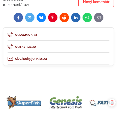
Nový komentár
(0 komentárov)
Facebook
Twitter
Bluesky
Pinterest
Reddit
LinkedIn
WhatsApp
E-
mail
0904290539
0915732190
obchod@jenkie.eu