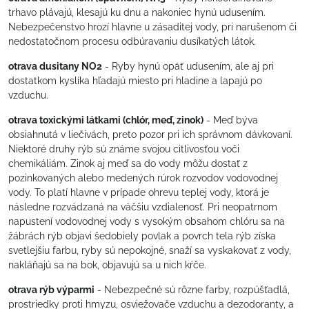
trhavo plávajú, klesajú ku dnu a nakoniec hynú udusením.
Nebezpečenstvo hrozí hlavne u zásaditej vody, pri narušenom či
nedostatočnom procesu odbúravaniu dusíkatých látok.
otrava dusitany NO2
- Ryby hynú opäť udusením, ale aj pri
dostatkom kyslíka hľadajú miesto pri hladine a lapajú po
vzduchu.
otrava toxickými látkami (chlór, meď, zinok)
- Meď býva
obsiahnutá v liečivách, preto pozor pri ich správnom dávkovaní.
Niektoré druhy rýb sú známe svojou citlivosťou voči
chemikáliám. Zinok aj meď sa do vody môžu dostať z
pozinkovaných alebo medených rúrok rozvodov vodovodnej
vody. To platí hlavne v prípade ohrevu teplej vody, ktorá je
následne rozvádzaná na väčšiu vzdialenosť. Pri neopatrnom
napustení vodovodnej vody s vysokým obsahom chlóru sa na
žábrách rýb objavi šedobiely povlak a povrch tela rýb získa
svetlejšiu farbu, ryby sú nepokojné, snaží sa vyskakovať z vody,
nakláňajú sa na bok, objavujú sa u nich kŕče.
otrava rýb výparmi
- Nebezpečné sú rôzne farby, rozpúšťadlá,
prostriedky proti hmyzu, osviežovače vzduchu a dezodoranty, a