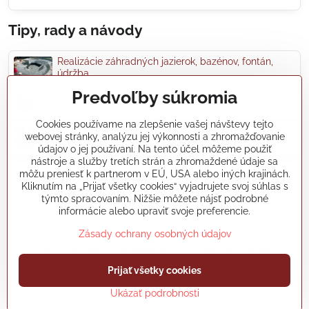
Tipy, rady a návody
Realizácie záhradných jazierok, bazénov, fontán,
údržba...
Predvoľby súkromia
Články a blogy
Cookies používame na zlepšenie vašej návštevy tejto
webovej stránky, analýzu jej výkonnosti a zhromažďovanie
Rady a návody
údajov o jej používaní. Na tento účel môžeme použiť
nástroje a služby tretích strán a zhromaždené údaje sa
môžu preniesť k partnerom v EÚ, USA alebo iných krajinách.
koikapre/?ref=hl
Kliknutím na „Prijať všetky cookies“ vyjadrujete svoj súhlas s
týmto spracovaním. Nižšie môžete nájsť podrobné
informácie alebo upraviť svoje preferencie.
©
2026
Copyright
Zásady ochrany osobných údajov
Predvoľby súkromia
Zásady ochrany osobných údajov
Vytvorené pomocou:
BiznisWeb.sk
Prijať všetky cookies
Ukázať podrobnosti