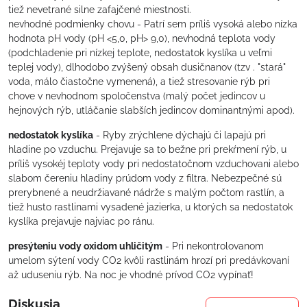
tiež nevetrané silne zafajčené miestnosti.
nevhodné podmienky chovu - Patrí sem príliš vysoká alebo nízka
hodnota pH vody (pH <5,0, pH> 9,0), nevhodná teplota vody
(podchladenie pri nízkej teplote, nedostatok kyslíka u veľmi
teplej vody), dlhodobo zvýšený obsah dusičnanov (tzv . "stará"
voda, málo čiastočne vymenená), a tiež stresovanie rýb pri
chove v nevhodnom spoločenstva (malý počet jedincov u
hejnových rýb, utláčanie slabších jedincov dominantnými apod).
nedostatok kyslíka
- Ryby zrýchlene dýchajú či lapajú pri
hladine po vzduchu. Prejavuje sa to bežne pri prekŕmení rýb, u
príliš vysokéj teploty vody pri nedostatočnom vzduchovani alebo
slabom čereniu hladiny prúdom vody z filtra. Nebezpečné sú
prerybnené a neudržiavané nádrže s malým počtom rastlín, a
tiež husto rastlinami vysadené jazierka, u ktorých sa nedostatok
kyslíka prejavuje najviac po ránu.
presýteniu vody oxidom uhličitým
- Pri nekontrolovanom
umelom sýtení vody CO2 kvôli rastlinám hrozí pri predávkovaní
až uduseniu rýb. Na noc je vhodné prívod CO2 vypínať!
Diskusia