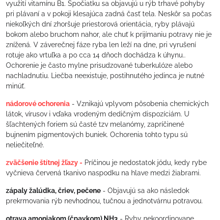
využití vitamínu B1. Spočiatku sa objavujú u rýb trhavé pohyby
pri plávaní a v pokoji klesajúca zadná časť tela. Neskôr sa počas
niekoľkých dní zhoršuje priestorová orientácia, ryby plávajú
bokom alebo bruchom nahor, ale chuť k prijímaniu potravy nie je
znížená. V záverečnej fáze ryba len leží na dne, pri vyrušení
rotuje ako vrtuľka a po cca 14 dňoch dochádza k úhynu..
Ochorenie je často mylne prisudzované tuberkulóze alebo
nachladnutiu. Liečba neexistuje, postihnutého jedinca je nutné
minúť.
nádorové ochorenia
- Vznikajú vplyvom pôsobenia chemických
látok, vírusov i vďaka vrodeným dedičným dispozíciám. U
šľachtených foriem sú časté tzv melanómy, zapríčinené
bujnením pigmentových buniek. Ochorenia tohto typu sú
neliečiteľné.
zväčšenie štítnej žľazy -
Príčinou je nedostatok jódu, kedy rybe
vyčnieva červená tkanivo naspodku na hlave medzi žiabrami.
zápaly žalúdka, čriev, pečene
- Objavujú sa ako následok
prekrmovania rýb nevhodnou, tučnou a jednotvárnu potravou.
otrava amoniakom (čpavkom) NH3
- Ryby nekoordinovane